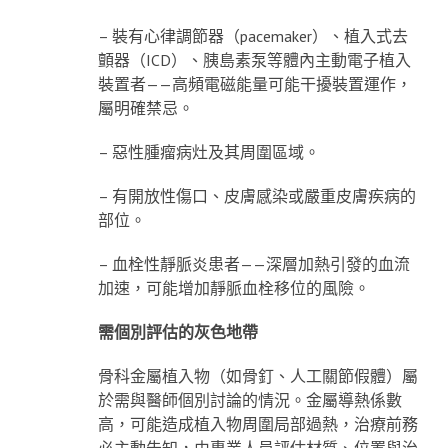
– 裝有心律調節器（pacemaker）、植入式去
顫器（ICD）、胰島素泵等體內主動電子植入
裝置者——高頻電磁能量可能干擾裝置運作，
屬明確禁忌。
– 惡性腫瘤病灶及其周圍區域。
– 有開放性傷口、皮膚感染或嚴重皮膚疾病的
部位。
– 血栓性靜脈炎患者——深層加熱引發的血流
加速，可能增加靜脈血栓移位的風險。
需個別評估的灰色地帶
骨科金屬植入物（如骨釘、人工關節假體）屬
於需與醫師個別討論的情況。金屬導熱係數
高，可能造成植入物周圍局部過熱，治療前務
必主動告知，由專業人員評估材質、位置與治