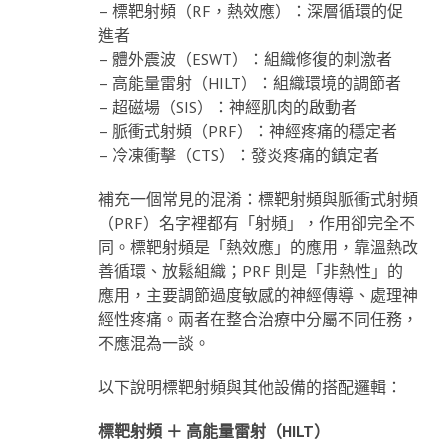
– 標靶射頻（RF，熱效應）：深層循環的促
進者
– 體外震波（ESWT）：組織修復的刺激者
– 高能量雷射（HILT）：組織環境的調節者
– 超磁場（SIS）：神經肌肉的啟動者
– 脈衝式射頻（PRF）：神經疼痛的穩定者
– 冷凍衝擊（CTS）：發炎疼痛的鎮定者
補充一個常見的混淆：標靶射頻與脈衝式射頻
（PRF）名字裡都有「射頻」，作用卻完全不
同。標靶射頻是「熱效應」的應用，靠溫熱改
善循環、放鬆組織；PRF 則是「非熱性」的
應用，主要調節過度敏感的神經傳導、處理神
經性疼痛。兩者在整合治療中分屬不同任務，
不應混為一談。
以下說明標靶射頻與其他設備的搭配邏輯：
標靶射頻 ＋ 高能量雷射（HILT）