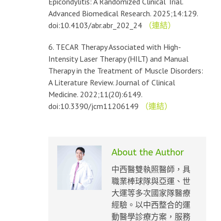
Epicondylitis: A Randomized Clinical Trial.
Advanced Biomedical Research. 2025;14:129.
doi:10.4103/abr.abr_202_24
（連結）
6. TECAR Therapy Associated with High-
Intensity Laser Therapy (HILT) and Manual
Therapy in the Treatment of Muscle Disorders:
A Literature Review. Journal of Clinical
Medicine. 2022;11(20):6149.
doi:10.3390/jcm11206149
（連結）
About the Author
中西醫雙執照醫師，具
職業棒球隊與亞運、世
大運等多次國家隊醫療
經驗。以中西整合的運
動醫學診療方案，服務