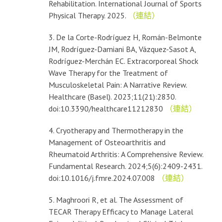
Rehabilitation. International Journal of Sports
Physical Therapy. 2025.
（連結）
3. De la Corte-Rodríguez H, Román-Belmonte
JM, Rodríguez-Damiani BA, Vázquez-Sasot A,
Rodríguez-Merchán EC. Extracorporeal Shock
Wave Therapy for the Treatment of
Musculoskeletal Pain: A Narrative Review.
Healthcare (Basel). 2023;11(21):2830.
doi:10.3390/healthcare11212830
（連結）
4. Cryotherapy and Thermotherapy in the
Management of Osteoarthritis and
Rheumatoid Arthritis: A Comprehensive Review.
Fundamental Research. 2024;5(6):2409-2431.
doi:10.1016/j.fmre.2024.07.008
（連結）
5. Maghroori R, et al. The Assessment of
TECAR Therapy Efficacy to Manage Lateral