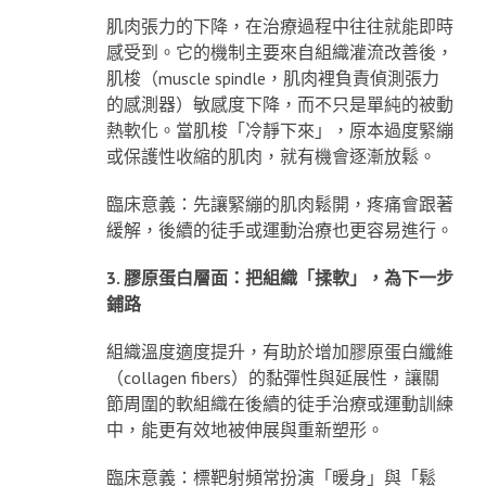
肌肉張力的下降，在治療過程中往往就能即時
感受到。它的機制主要來自組織灌流改善後，
肌梭（muscle spindle，肌肉裡負責偵測張力
的感測器）敏感度下降，而不只是單純的被動
熱軟化。當肌梭「冷靜下來」，原本過度緊繃
或保護性收縮的肌肉，就有機會逐漸放鬆。
臨床意義：先讓緊繃的肌肉鬆開，疼痛會跟著
緩解，後續的徒手或運動治療也更容易進行。
3. 膠原蛋白層面：把組織「揉軟」，為下一步
鋪路
組織溫度適度提升，有助於增加膠原蛋白纖維
（collagen fibers）的黏彈性與延展性，讓關
節周圍的軟組織在後續的徒手治療或運動訓練
中，能更有效地被伸展與重新塑形。
臨床意義：標靶射頻常扮演「暖身」與「鬆