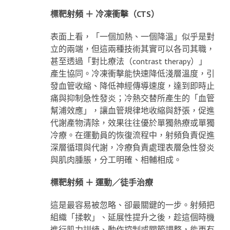
標靶射頻 ＋ 冷凍衝擊（CTS）
表面上看，「一個加熱、一個降溫」似乎是對
立的兩端，但這兩種技術其實可以各司其職，
甚至透過「對比療法（contrast therapy）」
產生協同。冷凍衝擊能快速降低淺層溫度，引
發血管收縮、降低神經傳導速度，達到即時止
痛與抑制急性發炎；冷熱交替所產生的「血管
幫浦效應」，讓血管規律地收縮與舒張，促進
代謝產物清除，效果往往優於單獨熱療或單獨
冷療。在運動員的恢復流程中，射頻負責促進
深層循環與代謝，冷療負責處理表層急性發炎
與肌肉腫脹，分工明確、相輔相成。
標靶射頻 ＋ 運動／徒手治療
這是最容易被忽略、卻最關鍵的一步。射頻把
組織「揉軟」、延展性提升之後，趁這個時機
進行肌力訓練、動作控制或關節調整，能更有