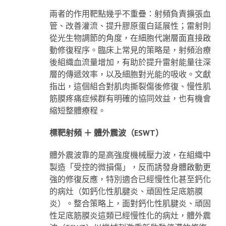
兩者的作用靶點幾乎不重疊：射頻負責擴張血
管、改善灌流、提升膠原蛋白延展性；雷射則
從光生物調節的角度，在細胞代謝層面直接啟
動修復程序。臨床上常見的策略是，射頻治療
後組織血流量增加，有助於提升雷射能量往深
層的傳遞效率，以及細胞對光能的吸收。文獻
指出，這個組合對肌肉撕裂傷後修復、慢性肌
筋膜疼痛症候群有明確的協同效益，也有機會
縮短整體療程。
標靶射頻 ＋ 體外震波（ESWT）
體外震波靠的是高強度機械壓力波，在組織中
製造「受控的微損傷」，反而誘發身體啟動更
強的修復反應，特別適合已經慢性化甚至鈣化
的病灶（如鈣化性肌腱炎、頑固性足底筋膜
炎）。整合策略上，面對鈣化性肌腱炎、頑固
性足底筋膜炎這類已經慢性化的病灶，體外震