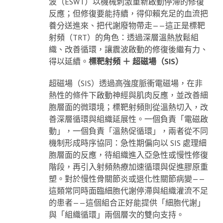
波（ESWT）以機械刺激重新啟動停滯的修復
反應；但修復要能持續，得仰賴充足的血流把
養分送進來、把代謝廢物帶走——這正是標靶
射頻（TRT）的角色：透過深層溫熱放鬆組
織、改善循環，讓震波啟動的修復後繼有力、
得以延續。
標靶射頻 ＋ 超磁場（SIS）
超磁場（SIS）透過高強度脈衝電磁場，在非
熱性的條件下啟動神經與肌肉反應，並改善細
胞層面的微環境；標靶射頻則從溫熱切入，改
善深層循環與組織延展性。一個負責「電磁啟
動」，一個負責「溫熱促循環」，兩者從不同
機制形成時序協同：急性期偏向以 SIS 處理細
胞層面的反應，待組織進入亞急性或慢性修復
階段，再引入射頻熱療加速循環與促進膠原重
塑。對於慢性骨關節炎或退化性關節病變——
這類常同時面臨細胞代謝停滯與組織灌流不足
的患者——這個組合正好能提供「細胞代謝」
與「組織循環」兩個層次的雙向支持。