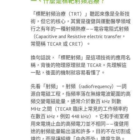
一、什麼是標靶射頻治療？
「標靶射頻治療（TRT）」聽起來像是全新技
術，但它的核心，其實是復健與運動醫學領域
行之有年的一種射頻熱療——電容電阻式射頻
（Capacitive and Resistive electric transfer，
常簡稱 TECAR 或 CRET）。
換句話說，「標靶射頻」是這項技術的應用名
稱，背後的物理原理就是 TECAR。先理解這
一點，後面的機制就容易看懂了。
先看「射頻」。射頻（radiofrequency）一詞
源自電磁工程，指頻率落在無線電波範圍的高
頻交變電磁能量，通常介於數百 kHz 到數
MHz 之間（TECAR 臨床上常見的工作頻率約
在數百 kHz，例如 448 kHz）。它和手術室裡
用來電燒止血的高頻電刀並不相同——復健用
途的射頻能量輸出溫和許多，目的不在切割或
燒灼，而是讓組織「由內而外」適度生熱。