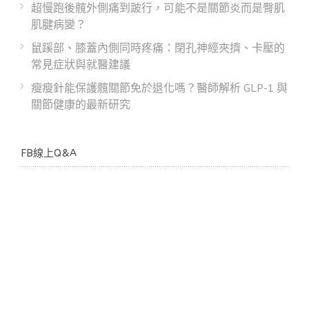
超慢跑後髖外側痛到跛行，可能不是關節炎而是臀肌
肌腱病變？
鼠蹊部、膝蓋內側同時疼痛：閉孔神經夾擠、卡壓的
常見症狀與就醫建議
瘦瘦針能保護髖關節免於退化嗎？醫師解析 GLP-1 與
關節健康的最新研究
FB線上Q&A