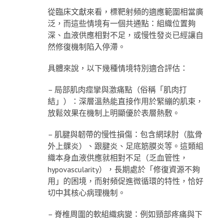
從臨床文獻來看，標靶射頻的適應範圍相當廣
泛，而這些情境有一個共通點：組織位置夠
深、血液供應相對不足，或慢性發炎已經讓自
然修復機制陷入停滯。
具體來說，以下幾種情境特別適合評估：
– 局部肌肉痙攣與激痛點（俗稱「肌肉打
結」）：深層溫熱能直接作用於緊繃的肌束，
放鬆效果在機制上明顯優於表層熱敷。
– 肌腱與韌帶的慢性損傷：包含網球肘（肱骨
外上髁炎）、跟腱炎、足底筋膜炎等。這類組
織本身血液供應就相對不足（乏血管性，
hypovascularity），長期處於「修復資源不夠
用」的困境，而射頻促進微循環的特性，恰好
切中其核心病理機制。
– 脊椎周圍的軟組織病變：例如頸部疼痛與下