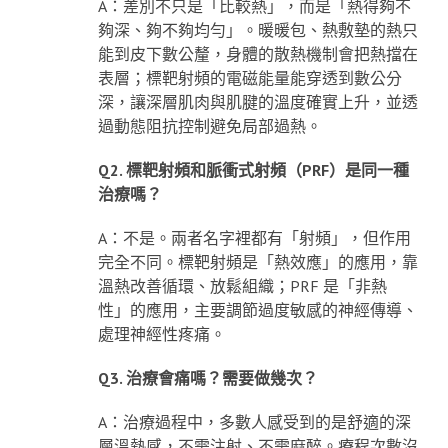
A：差別不只是「比較熱」，而是「熱得夠不
夠深、夠不夠均勻」。暖暖包、熱敷墊的熱只
能到皮下數公釐，身體的散熱機制會把熱擋在
表層；標靶射頻的電磁能量能穿透到數公分
深，讓深層肌肉與肌腱的溫度確實上升，並透
過動態阻抗控制避免局部過熱。
Q2. 標靶射頻和脈衝式射頻（PRF）是同一種
治療嗎？
A：不是。兩者名字裡都有「射頻」，但作用
完全不同。標靶射頻是「熱效應」的應用，靠
溫熱改善循環、放鬆組織；PRF 是「非熱
性」的應用，主要調節過度敏感的神經傳導、
處理神經性疼痛。
Q3. 治療會痛嗎？需要做幾次？
A：治療過程中，多數人感受到的是舒適的深
層溫熱感，不需注射、不需麻醉。療程次數沒