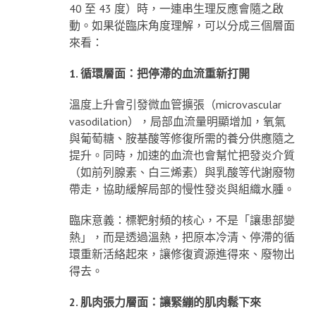
40 至 43 度）時，一連串生理反應會隨之啟
動。如果從臨床角度理解，可以分成三個層面
來看：
1. 循環層面：把停滯的血流重新打開
溫度上升會引發微血管擴張（microvascular
vasodilation），局部血流量明顯增加，氧氣
與葡萄糖、胺基酸等修復所需的養分供應隨之
提升。同時，加速的血流也會幫忙把發炎介質
（如前列腺素、白三烯素）與乳酸等代謝廢物
帶走，協助緩解局部的慢性發炎與組織水腫。
臨床意義：標靶射頻的核心，不是「讓患部變
熱」，而是透過溫熱，把原本冷清、停滯的循
環重新活絡起來，讓修復資源進得來、廢物出
得去。
2. 肌肉張力層面：讓緊繃的肌肉鬆下來