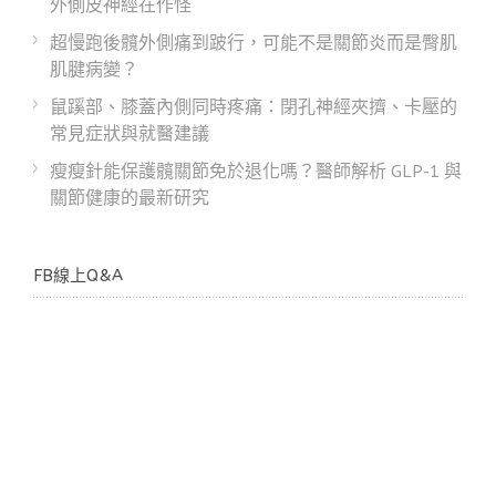
外側皮神經在作怪
超慢跑後髖外側痛到跛行，可能不是關節炎而是臀肌
肌腱病變？
鼠蹊部、膝蓋內側同時疼痛：閉孔神經夾擠、卡壓的
常見症狀與就醫建議
瘦瘦針能保護髖關節免於退化嗎？醫師解析 GLP-1 與
關節健康的最新研究
FB線上Q&A