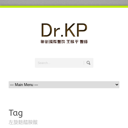
Tag
左旋麩醯胺酸