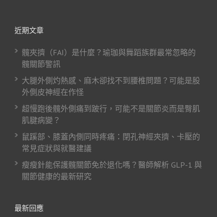
近期文章
髖夾擠（FAI）是什麼？瑜珈與舞蹈族群最常忽略的
髖關節警訊
大腿外側灼熱感、麻木卻找不到腰椎問題？可能是股
外側皮神經在作怪
超慢跑後髖外側痛到跛行，可能不是關節炎而是臀肌
肌腱病變？
鼠蹊部、膝蓋內側同時疼痛：閉孔神經夾擠、卡壓的
常見症狀與就醫建議
瘦瘦針能保護髖關節免於退化嗎？醫師解析 GLP-1 與
關節健康的最新研究
最新回應