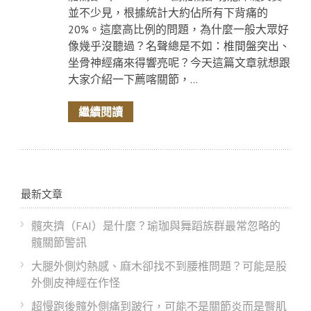
並不少見，根據統計大約佔所有下背痛的
20%。這麼高比例的問題，為什麼一般大眾好
像幾乎沒聽過？名聲總是不如：椎間盤突出、
坐骨神經痛來得響亮呢？今天這篇文章就想跟
大家介紹一下薦喀關節，...
繼續閱讀
最新文章
髖夾擠（FAI）是什麼？瑜珈與舞蹈族群最常忽略的
髖關節警訊
大腿外側灼熱感、麻木卻找不到腰椎問題？可能是股
外側皮神經在作怪
超慢跑後髖外側痛到跛行，可能不是關節炎而是臀肌