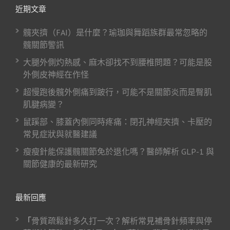
近期文章
髖夾擠（FAI）是什麼？瑜珈與舞蹈族群最常忽略的
髖關節警訊
大腿外側灼熱感、麻木卻找不到腰椎問題？可能是股
外側皮神經在作怪
超慢跑後髖外側痛到跛行，可能不是關節炎而是臀肌
肌腱病變？
鼠蹊部、膝蓋內側同時疼痛：閉孔神經夾擠、卡壓的
常見症狀與就醫建議
瘦瘦針能保護髖關節免於退化嗎？醫師解析 GLP-1 與
關節健康的最新研究
最新回應
「
骨質疏鬆針多久打一次？解析常見補骨針頻率與停