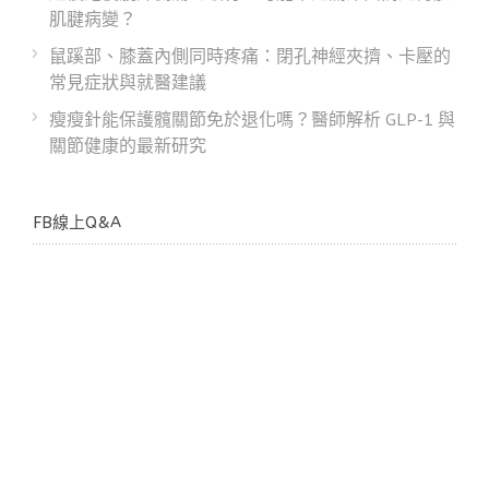
肌腱病變？
鼠蹊部、膝蓋內側同時疼痛：閉孔神經夾擠、卡壓的
常見症狀與就醫建議
瘦瘦針能保護髖關節免於退化嗎？醫師解析 GLP-1 與
關節健康的最新研究
FB線上Q&A