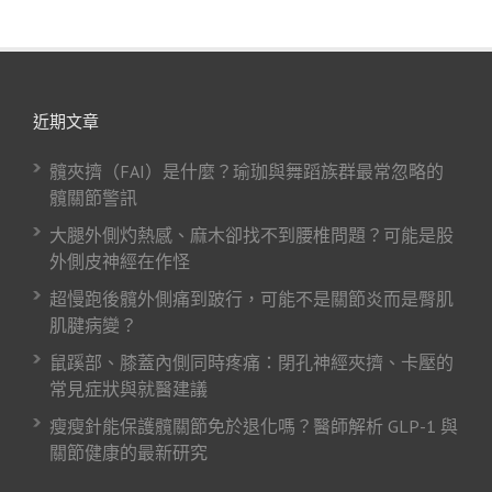
近期文章
髖夾擠（FAI）是什麼？瑜珈與舞蹈族群最常忽略的
髖關節警訊
大腿外側灼熱感、麻木卻找不到腰椎問題？可能是股
外側皮神經在作怪
超慢跑後髖外側痛到跛行，可能不是關節炎而是臀肌
肌腱病變？
鼠蹊部、膝蓋內側同時疼痛：閉孔神經夾擠、卡壓的
常見症狀與就醫建議
瘦瘦針能保護髖關節免於退化嗎？醫師解析 GLP-1 與
關節健康的最新研究