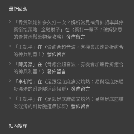
最新回應
「
骨質疏鬆針多久打一次？解析常見補骨針頻率與停
藥銜接策略 - 金融財子
」在〈
藥打一輩子？破解迷思
的骨質疏鬆藥物全攻略
〉發佈留言
「
王凱平
」在〈
骨癒合超音波，有機會加速骨折癒合
的神兵利器！
〉發佈留言
「
陳勇豪
」在〈
骨癒合超音波，有機會加速骨折癒合
的神兵利器！
〉發佈留言
「
李朝福
」在〈
足跟足底麻痛又灼熱：易與足底筋膜
炎混淆的跗骨隧道症候群
〉發佈留言
「
王凱平
」在〈
足跟足底麻痛又灼熱：易與足底筋膜
炎混淆的跗骨隧道症候群
〉發佈留言
站內搜尋