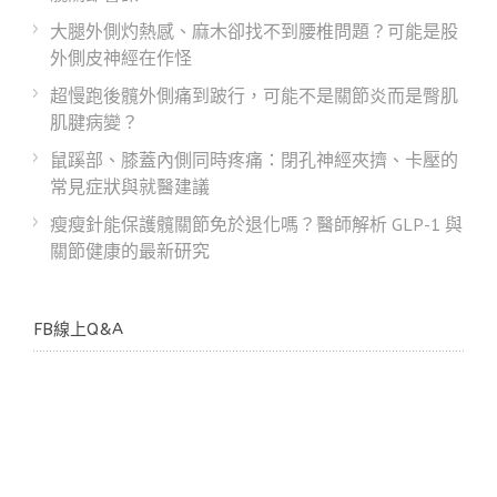
大腿外側灼熱感、麻木卻找不到腰椎問題？可能是股
外側皮神經在作怪
超慢跑後髖外側痛到跛行，可能不是關節炎而是臀肌
肌腱病變？
鼠蹊部、膝蓋內側同時疼痛：閉孔神經夾擠、卡壓的
常見症狀與就醫建議
瘦瘦針能保護髖關節免於退化嗎？醫師解析 GLP-1 與
關節健康的最新研究
FB線上Q&A