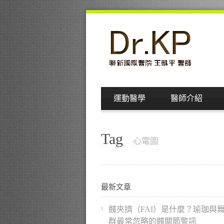
運動醫學
醫師介紹
Tag
心電圖
最新文章
髖夾擠（FAI）是什麼？瑜珈與
群最常忽略的髖關節警訊