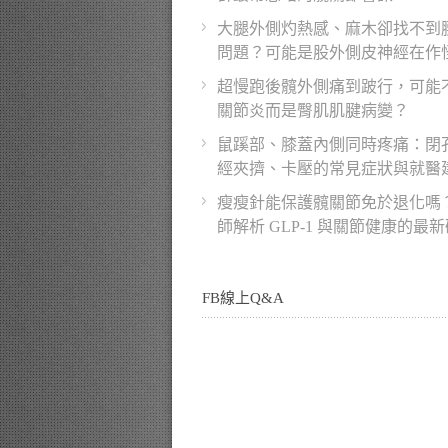
大腿外側灼熱感、麻木卻找不到
問題？可能是股外側皮神經在作
超慢跑後髖外側痛到跛行，可能
關節炎而是臀肌肌腱病變？
鼠蹊部、膝蓋內側同時疼痛：閉
經夾擠、卡壓的常見症狀與就醫
瘦瘦針能保護髖關節免於退化嗎
師解析 GLP-1 與關節健康的最
FB線上Q&A