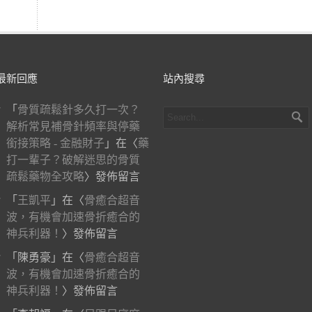
最新回應
站內搜尋
「
骨質疏鬆針多久打一次？
解析常見補骨針頻率與停藥
銜接策略 - 金融財子
」在〈
藥
打一輩子？破解迷思的骨質
疏鬆藥物全攻略
〉發佈留言
「
王凱平
」在〈
骨癒合超音
波，有機會加速骨折癒合的
神兵利器！
〉發佈留言
「
陳勇豪
」在〈
骨癒合超音
波，有機會加速骨折癒合的
神兵利器！
〉發佈留言