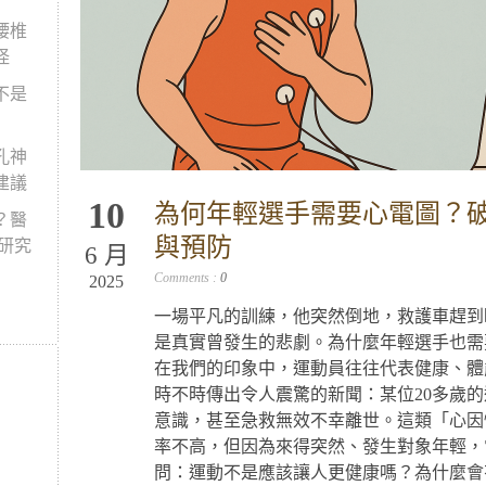
腰椎
怪
不是
孔神
建議
10
為何年輕選手需要心電圖？
？醫
與預防
新研究
6 月
Comments :
0
2025
一場平凡的訓練，他突然倒地，救護車趕到
是真實曾發生的悲劇。為什麼年輕選手也需
在我們的印象中，運動員往往代表健康、體
時不時傳出令人震驚的新聞：某位20多歲
意識，甚至急救無效不幸離世。這類「心因
率不高，但因為來得突然、發生對象年輕，
問：運動不是應該讓人更健康嗎？為什麼會