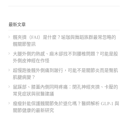
最新文章
髖夾擠（FAI）是什麼？瑜珈與舞蹈族群最常忽略的
髖關節警訊
大腿外側灼熱感、麻木卻找不到腰椎問題？可能是股
外側皮神經在作怪
超慢跑後髖外側痛到跛行，可能不是關節炎而是臀肌
肌腱病變？
鼠蹊部、膝蓋內側同時疼痛：閉孔神經夾擠、卡壓的
常見症狀與就醫建議
瘦瘦針能保護髖關節免於退化嗎？醫師解析 GLP-1 與
關節健康的最新研究