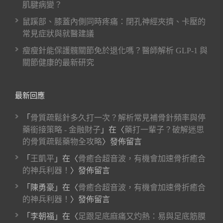
肌腱病變？
鼠蹊部、膝蓋內側同時疼痛：閉孔神經夾擠、卡壓的
常見症狀與就醫建議
瘦瘦針能保護髖關節免於退化嗎？醫師解析 GLP-1 與
關節健康的最新研究
最新回應
「
骨質疏鬆針多久打一次？解析常見補骨針頻率與停
藥銜接策略 - 金融財子
」在〈
藥打一輩子？破解迷思
的骨質疏鬆藥物全攻略
〉發佈留言
「
王凱平
」在〈
骨癒合超音波，有機會加速骨折癒合
的神兵利器！
〉發佈留言
「
陳勇豪
」在〈
骨癒合超音波，有機會加速骨折癒合
的神兵利器！
〉發佈留言
「
李朝福
」在〈
足跟足底麻痛又灼熱：易與足底筋膜