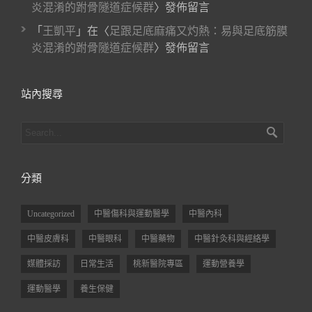
炎混淆的跗骨隧道症候群
〉發佈留言
「
王凱平
」在〈
足跟足底麻痛又灼熱：易與足底筋膜
炎混淆的跗骨隧道症候群
〉發佈留言
站內搜尋
分類
Uncategorized
中醫傷科與運動醫學
中醫內科
中醫皮膚科
中醫眼科
中醫藥物
中醫針灸科與經絡學
媒體採訪
日常生活
桃新醫院專區
運動營養學
運動醫學
養生保健