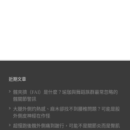
近期文章
髖夾擠（FAI）是什麼？瑜珈與舞蹈族群最常忽略的
髖關節警訊
大腿外側灼熱感、麻木卻找不到腰椎問題？可能是股
外側皮神經在作怪
超慢跑後髖外側痛到跛行，可能不是關節炎而是臀肌