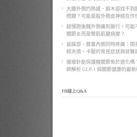
大腿外側灼熱感、麻木卻找不到
問題？可能是股外側皮神經在作
超慢跑後髖外側痛到跛行，可能
關節炎而是臀肌肌腱病變？
鼠蹊部、膝蓋內側同時疼痛：閉
經夾擠、卡壓的常見症狀與就醫
瘦瘦針能保護髖關節免於退化嗎
師解析 GLP-1 與關節健康的最
FB線上Q&A