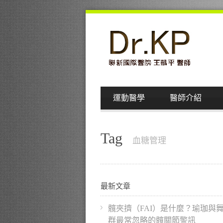
運動醫學
醫師介紹
Tag
血糖管理
最新文章
髖夾擠（FAI）是什麼？瑜珈與
群最常忽略的髖關節警訊