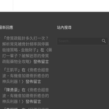
最新回應
站內搜尋
「
骨質疏鬆針多久打一次？
解析常見補骨針頻率與停藥
銜接策略 - 金融財子
」在〈
藥
打一輩子？破解迷思的骨質
疏鬆藥物全攻略
〉發佈留言
「
王凱平
」在〈
骨癒合超音
波，有機會加速骨折癒合的
神兵利器！
〉發佈留言
「
陳勇豪
」在〈
骨癒合超音
波，有機會加速骨折癒合的
神兵利器！
〉發佈留言