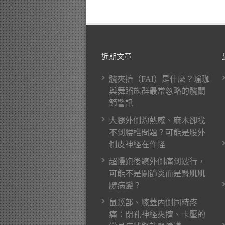
近期文章
髖夾擠（FAI）是什麼？瑜珈
與舞蹈族群最常忽略的髖關
節警訊
大腿外側灼熱感、麻木卻找
不到腰椎問題？可能是股外
側皮神經在作怪
超慢跑後髖外側痛到跛行，
可能不是關節炎而是臀肌肌
腱病變？
鼠蹊部、膝蓋內側同時疼
痛：閉孔神經夾擠、卡壓的