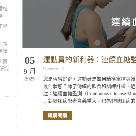
腰椎
怪
不是
孔神
建議
05
運動員的新利器：連續血糖監
？醫
新研究
Comments :
0
9 月
2025
您是否曾好奇，運動員是如何精準掌控身體
最佳狀態？除了傳統的飲食和訓練計畫，近
注：連續血糖監測（Continuous Glucose M
只對糖尿病患者意義重大，也為非糖尿病的運
繼續閱讀