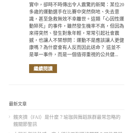
實中，卻時不時傳出令人震驚的新聞：某位20
多歲的運動選手在比賽中突然倒地、失去意
識，甚至急救無效不幸離世。這類「心因性運
動猝死」的事件，雖然發生機率不高，但因為
來得突然、發生對象年輕，常常引起社會震
撼，也讓人不禁想問：運動不是應該讓人更健
康嗎？為什麼會有人反而因此送命？ 這並不
是單一事件，而是一個值得重視的公共健...
繼續閱讀
最新文章
髖夾擠（FAI）是什麼？瑜珈與舞蹈族群最常忽略的
髖關節警訊