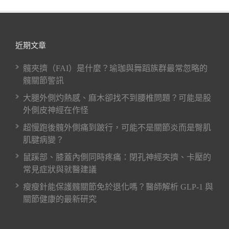
近期文章
髖夾擠（FAI）是什麼？瑜珈與舞蹈族群最常忽略的
髖關節警訊
大腿外側灼熱感、麻木卻找不到腰椎問題？可能是股
外側皮神經在作怪
超慢跑後髖外側痛到跛行，可能不是關節炎而是臀肌
肌腱病變？
鼠蹊部、膝蓋內側同時疼痛：閉孔神經夾擠、卡壓的
常見症狀與就醫建議
瘦瘦針能保護髖關節免於退化嗎？醫師解析 GLP-1 與
關節健康的最新研究