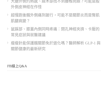
大腿外側灼熱感、麻木卻找不到腰椎問題？可能是股
外側皮神經在作怪
超慢跑後髖外側痛到跛行，可能不是關節炎而是臀肌
肌腱病變？
鼠蹊部、膝蓋內側同時疼痛：閉孔神經夾擠、卡壓的
常見症狀與就醫建議
瘦瘦針能保護髖關節免於退化嗎？醫師解析 GLP-1 與
關節健康的最新研究
FB線上Q&A