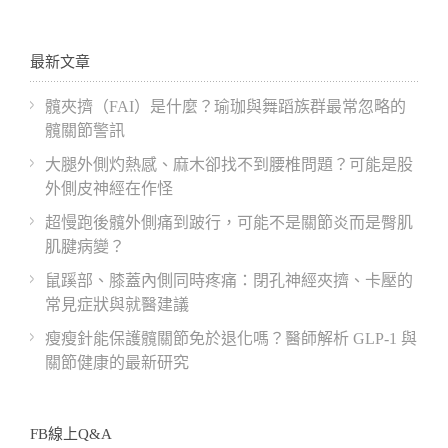
最新文章
髖夾擠（FAI）是什麼？瑜珈與舞蹈族群最常忽略的
髖關節警訊
大腿外側灼熱感、麻木卻找不到腰椎問題？可能是股
外側皮神經在作怪
超慢跑後髖外側痛到跛行，可能不是關節炎而是臀肌
肌腱病變？
鼠蹊部、膝蓋內側同時疼痛：閉孔神經夾擠、卡壓的
常見症狀與就醫建議
瘦瘦針能保護髖關節免於退化嗎？醫師解析 GLP-1 與
關節健康的最新研究
FB線上Q&A