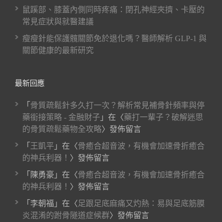
鼠蹊部、膝蓋內側同時疼痛：閉孔神經夾擠、卡壓的
常見症狀與就醫建議
瘦瘦針能保護髖關節免於退化嗎？醫師解析 GLP-1 與
關節健康的最新研究
最新回應
「
骨質疏鬆針多久打一次？解析常見補骨針頻率與停
藥銜接策略 - 金融財子
」在〈
藥打一輩子？破解迷思
的骨質疏鬆藥物全攻略
〉發佈留言
「
王凱平
」在〈
骨癒合超音波，有機會加速骨折癒合
的神兵利器！
〉發佈留言
「
陳勇豪
」在〈
骨癒合超音波，有機會加速骨折癒合
的神兵利器！
〉發佈留言
「
李朝福
」在〈
足跟足底麻痛又灼熱：易與足底筋膜
炎混淆的跗骨隧道症候群
〉發佈留言