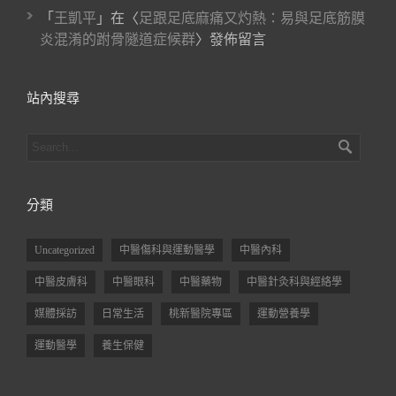
「
王凱平
」在〈
足跟足底麻痛又灼熱：易與足底筋膜
炎混淆的跗骨隧道症候群
〉發佈留言
站內搜尋
分類
Uncategorized
中醫傷科與運動醫學
中醫內科
中醫皮膚科
中醫眼科
中醫藥物
中醫針灸科與經絡學
媒體採訪
日常生活
桃新醫院專區
運動營養學
運動醫學
養生保健