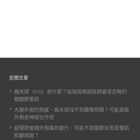
近期文章
髖夾擠（FAI）是什麼？瑜珈與舞蹈族群最常忽略的
髖關節警訊
大腿外側灼熱感、麻木卻找不到腰椎問題？可能是股
外側皮神經在作怪
超慢跑後髖外側痛到跛行，可能不是關節炎而是臀肌
肌腱病變？