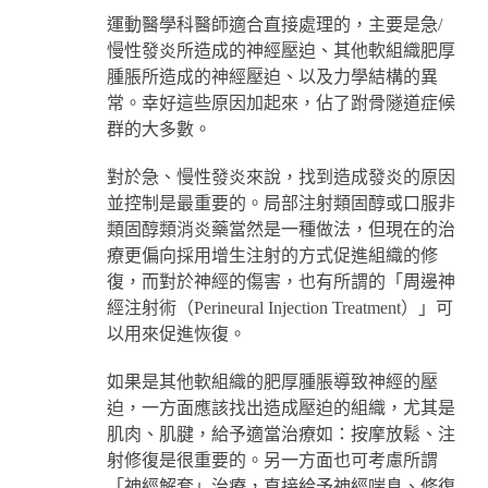
運動醫學科醫師適合直接處理的，主要是急/
慢性發炎所造成的神經壓迫、其他軟組織肥厚
腫脹所造成的神經壓迫、以及力學結構的異
常。幸好這些原因加起來，佔了跗骨隧道症候
群的大多數。
對於急、慢性發炎來說，找到造成發炎的原因
並控制是最重要的。局部注射類固醇或口服非
類固醇類消炎藥當然是一種做法，但現在的治
療更偏向採用增生注射的方式促進組織的修
復，而對於神經的傷害，也有所謂的「周邊神
經注射術（Perineural Injection Treatment）」可
以用來促進恢復。
如果是其他軟組織的肥厚腫脹導致神經的壓
迫，一方面應該找出造成壓迫的組織，尤其是
肌肉、肌腱，給予適當治療如：按摩放鬆、注
射修復是很重要的。另一方面也可考慮所謂
「神經解套」治療，直接給予神經喘息、修復