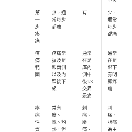
墊炎
第
無，通
有
少，
一
常每步
通常
步
都痛
每步
疼
都痛
痛
疼
疼痛常
通常
通常
痛
擴及足
在足
在足
範
跟兩側
底內
跟下
圍
以及內
側中
有明
踝後下
後1/3
顯疼
緣
交界
痛
最痛
疼
常有
刺
刺
痛
麻、
痛、
痛、
性
電、灼
脹
脹痛
質
熱，但
痛、
為主