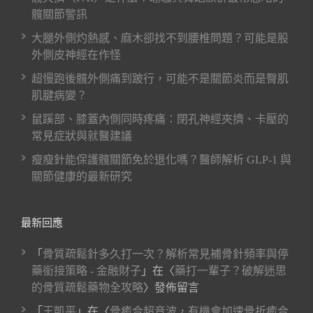
髖關節警訊
大腿外側灼熱感、麻木卻找不到腰椎問題？可能是股
外側皮神經在作怪
超慢跑後髖外側痛到跛行，可能不是關節炎而是臀肌
肌腱病變？
鼠蹊部、膝蓋內側同時疼痛：閉孔神經夾擠、卡壓的
常見症狀與就醫建議
瘦瘦針能保護髖關節免於退化嗎？醫師解析 GLP-1 與
關節健康的最新研究
最新回應
「
骨質疏鬆針多久打一次？解析常見補骨針頻率與停
藥銜接策略 - 金融財子
」在〈
藥打一輩子？破解迷思
的骨質疏鬆藥物全攻略
〉發佈留言
「
王凱平
」在〈
骨癒合超音波，有機會加速骨折癒合