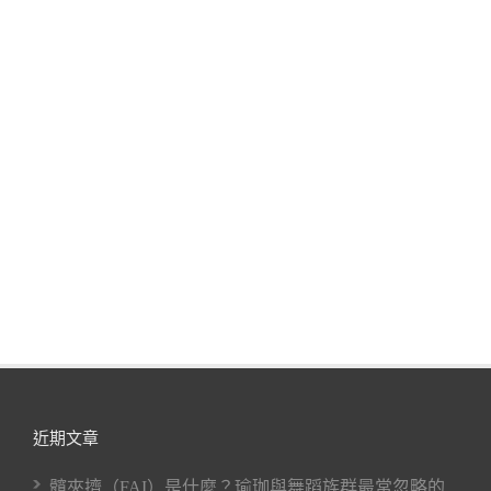
近期文章
髖夾擠（FAI）是什麼？瑜珈與舞蹈族群最常忽略的