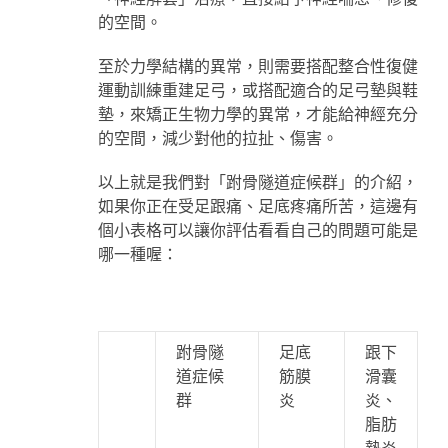
的空間。
至於力學結構的異常，則需要搭配整合性復健
運動訓練重建足弓，或搭配適合的足弓墊與鞋
墊，來矯正生物力學的異常，才能給神經充分
的空間，減少對他的拉扯、傷害。
以上就是我們對「跗骨隧道症候群」的介紹，
如果你正在受足跟痛、足底疼痛所苦，這邊有
個小表格可以讓你評估看看自己的問題可能是
哪一種喔：
跗骨隧
足底
跟下
道症候
筋膜
滑囊
群
炎
炎、
脂肪