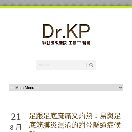
21
足跟足底麻痛又灼熱：易與足
底筋膜炎混淆的跗骨隧道症候
8 月