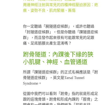
周邊神經注射與常見的四種神經壓迫原因：疤
痕、姿勢不良、肌肉緊繃、舊傷
你一定聽過「腕隧道症候群」，或許也聽過
「肘隧道症候群」，但是你聽過「踝隧道症候
群」，而且發作起來很有可能跟常見的足跟
痛、足底筋膜炎產生混淆嗎？
跗骨隧道：內踝後下緣的狹
小肌腱、神經、血管通道
所謂「踝隧道症候群」的正式名稱應該是「跗
骨隧道症候群」，英文是Tarsal Tunnel
Syndrome。
從圖中我們可以看到「跗骨」指的就是形成足
跟的這塊骨頭。跗骨和形成內踝的「脛骨」之
間會有一條纖維束，我們稱為「屈肌支持