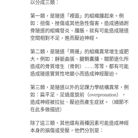
以分成三類：
第一類，是隧道「裡面」的組織腫起來。例
如：扭傷、挫傷或其他急性傷害，造成通過跗
骨隧道的組織發炎、腫脹，就有可能造成隧道
空間相對不足，進而壓迫神經。
第二類，是隧道「周邊」的組織異常增生或肥
大。例如：靜脈曲張、腱鞘囊腫、關節退化所
造成的骨質增生（骨刺）……等等，都有可能
造成隧道實質性地變小而造成神經壓迫。
第三類，是隧道以外的足踝力學結構異常，例
如：扁平足、足過度旋前（overpronation），
造成神經被拉扯、壓迫而產生症狀。（細節不
在此多做描述）
除了這三類，其他還有兩種因素可能造成神經
本身的損傷或受壓，他們分別是：