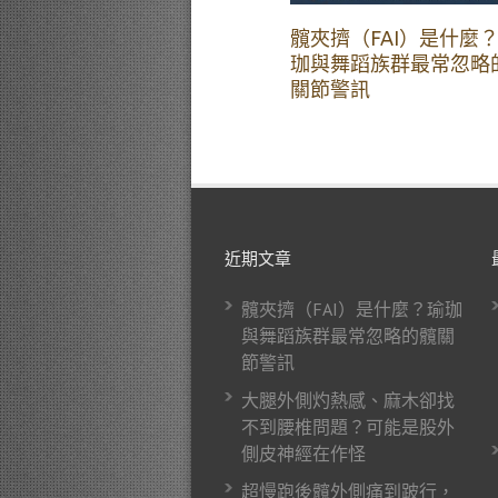
髖夾擠（FAI）是什麼
珈與舞蹈族群最常忽略
關節警訊
近期文章
髖夾擠（FAI）是什麼？瑜珈
與舞蹈族群最常忽略的髖關
節警訊
大腿外側灼熱感、麻木卻找
不到腰椎問題？可能是股外
側皮神經在作怪
超慢跑後髖外側痛到跛行，