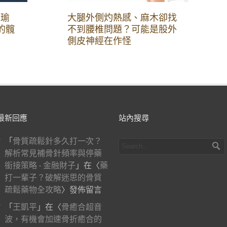
？瑜
大腿外側灼熱感、麻木卻找
的髖
不到腰椎問題？可能是股外
側皮神經在作怪
最新回應
站內搜尋
「
骨質疏鬆針多久打一次？
解析常見補骨針頻率與停藥
銜接策略 - 金融財子
」在〈
藥
打一輩子？破解迷思的骨質
疏鬆藥物全攻略
〉發佈留言
「
王凱平
」在〈
骨癒合超音
波，有機會加速骨折癒合的