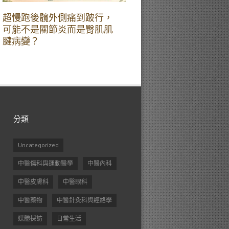
超慢跑後髖外側痛到跛行，
可能不是關節炎而是臀肌肌
腱病變？
分類
Uncategorized
中醫傷科與運動醫學
中醫內科
中醫皮膚科
中醫眼科
中醫藥物
中醫針灸科與經絡學
媒體採訪
日常生活