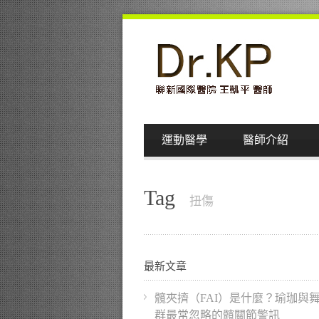
運動醫學
醫師介紹
Tag
扭傷
最新文章
髖夾擠（FAI）是什麼？瑜珈與
群最常忽略的髖關節警訊