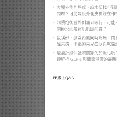
大腿外側灼熱感、麻木卻找不到
問題？可能是股外側皮神經在作
超慢跑後髖外側痛到跛行，可能
關節炎而是臀肌肌腱病變？
鼠蹊部、膝蓋內側同時疼痛：閉
經夾擠、卡壓的常見症狀與就醫
瘦瘦針能保護髖關節免於退化嗎
師解析 GLP-1 與關節健康的最
FB線上Q&A