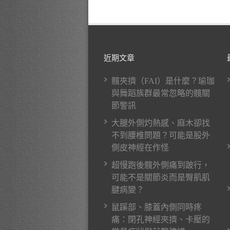
近期文章
髖夾擠（FAI）是什麼？瑜珈
與舞蹈族群最常忽略的髖關
節警訊
大腿外側灼熱感、麻木卻找
不到腰椎問題？可能是股外
側皮神經在作怪
超慢跑後髖外側痛到跛行，
可能不是關節炎而是臀肌肌
腱病變？
鼠蹊部、膝蓋內側同時疼
痛：閉孔神經夾擠、卡壓的