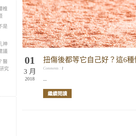
腰椎
怪
不是
孔神
建議
01
扭傷後都等它自己好？這6種
？醫
新研究
Comments :
1
3 月
2018
...
繼續閱讀