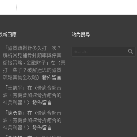
最新回應
站內搜尋
「
骨質疏鬆針多久打一次？
解析常見補骨針頻率與停藥
銜接策略 - 金融財子
」在〈
藥
打一輩子？破解迷思的骨質
疏鬆藥物全攻略
〉發佈留言
「
王凱平
」在〈
骨癒合超音
波，有機會加速骨折癒合的
神兵利器！
〉發佈留言
「
陳勇豪
」在〈
骨癒合超音
波，有機會加速骨折癒合的
神兵利器！
〉發佈留言