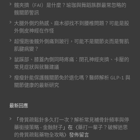
髖夾擠（FAI）是什麼？瑜珈與舞蹈族群最常忽略的
髖關節警訊
大腿外側灼熱感、麻木卻找不到腰椎問題？可能是股
外側皮神經在作怪
超慢跑後髖外側痛到跛行，可能不是關節炎而是臀肌
肌腱病變？
鼠蹊部、膝蓋內側同時疼痛：閉孔神經夾擠、卡壓的
常見症狀與就醫建議
瘦瘦針能保護髖關節免於退化嗎？醫師解析 GLP-1 與
關節健康的最新研究
最新回應
「
骨質疏鬆針多久打一次？解析常見補骨針頻率與停
藥銜接策略 - 金融財子
」在〈
藥打一輩子？破解迷思
的骨質疏鬆藥物全攻略
〉發佈留言