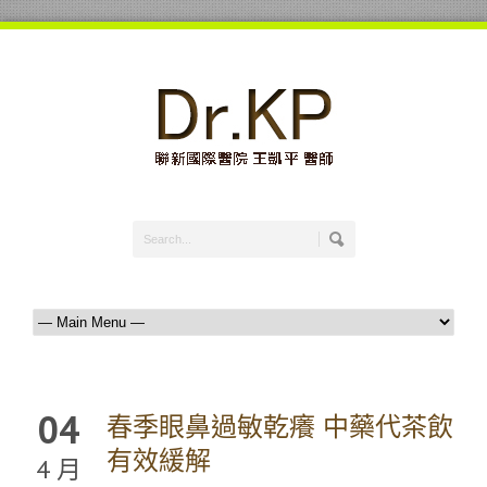
04
春季眼鼻過敏乾癢 中藥代茶飲
有效緩解
4 月