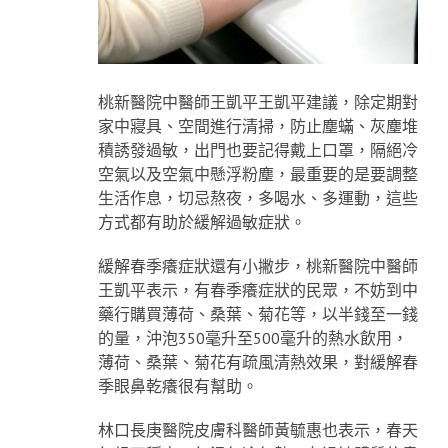
桃新醫院中醫師王凱平王凱平建議，除定期對
家中寢具、空間進行清掃，防止塵蟎、灰塵堆
積誘發過敏，出門也要記得戴上口罩，隔絕冷
空氣以及空氣中懸浮粉塵，最重要的是要調整
生活作息，切忌熬夜，多喝水、多運動，這些
方式都有助於緩解過敏症狀。
緩解春季癢症狀還有小撇步，桃新醫院中醫師
王凱平表示，有春季癢症狀的民眾，不妨到中
藥行購買薄荷、桑葉、菊花等，以半錢至一錢
的量，沖泡350毫升至500毫升的熱水飲用，
薄荷、桑葉、菊花有疏風清熱效果，對緩解春
季眼鼻乾癢很有幫助。
林口長庚醫院皮膚科醫師黃毓惠也表示，春天