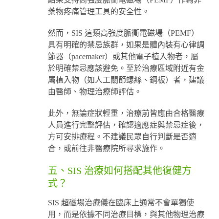
藥物疼痛管理工具的安全性。
然而，SIS 這類高強度脈衝電磁場（PEMF）
具有明確的禁忌族群，如果是體內裝有心律調
節器（pacemaker）或其他電子植入物者，屬
於明確禁忌應該避免。至於治療區域附近有金
屬植入物（如人工關節螺絲、鋼板）者，建議
由醫師、物理治療師評估。
此外，無論症狀輕重，治療前皆應由合格醫療
人員進行完整評估，確認適應症與禁忌症後，
方可安排療程。不建議民眾自行判斷是否適
合，或前往非醫療院所尋求施作。
五、SIS 治療如何搭配其他復健方
式？
SIS 超磁場治療儀在臨床上通常不會單獨使
用，而是依據不同治療目標，與其他物理治療