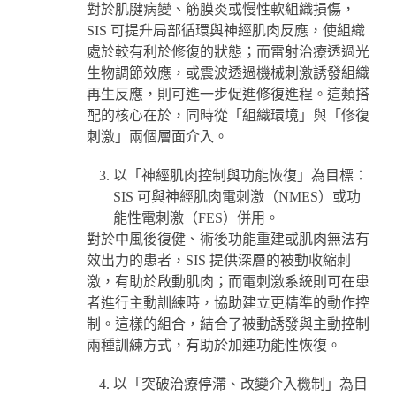
對於肌腱病變、筋膜炎或慢性軟組織損傷，
SIS 可提升局部循環與神經肌肉反應，使組織
處於較有利於修復的狀態；而雷射治療透過光
生物調節效應，或震波透過機械刺激誘發組織
再生反應，則可進一步促進修復進程。這類搭
配的核心在於，同時從「組織環境」與「修復
刺激」兩個層面介入。
以「神經肌肉控制與功能恢復」為目標：
SIS 可與神經肌肉電刺激（NMES）或功
能性電刺激（FES）併用。
對於中風後復健、術後功能重建或肌肉無法有
效出力的患者，SIS 提供深層的被動收縮刺
激，有助於啟動肌肉；而電刺激系統則可在患
者進行主動訓練時，協助建立更精準的動作控
制。這樣的組合，結合了被動誘發與主動控制
兩種訓練方式，有助於加速功能性恢復。
以「突破治療停滯、改變介入機制」為目