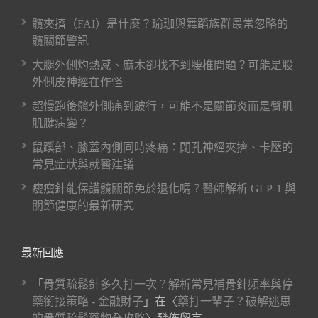
髖夾擠（FAI）是什麼？瑜珈與舞蹈族群最常忽略的
髖關節警訊
大腿外側灼熱感、麻木卻找不到腰椎問題？可能是股
外側皮神經在作怪
超慢跑後髖外側痛到跛行，可能不是關節炎而是臀肌
肌腱病變？
鼠蹊部、膝蓋內側同時疼痛：閉孔神經夾擠、卡壓的
常見症狀與就醫建議
瘦瘦針能保護髖關節免於退化嗎？醫師解析 GLP-1 與
關節健康的最新研究
最新回應
「
骨質疏鬆針多久打一次？解析常見補骨針頻率與停
藥銜接策略 - 金融財子
」在〈
藥打一輩子？破解迷思