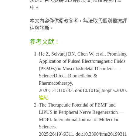
決定是否需要將 SIS 納入你的整體治療計畫
中。
本文內容僅供衛教參考，無法取代個別醫療評
估與診斷。
參考文獻：
He Z, Selvaraj BN, Chen W, et al.. Promising
Application of Pulsed Electromagnetic Fields
(PEMFs) in Musculoskeletal Disorders —
ScienceDirect. Biomedicine &
Pharmacotherapy.
2020;131:110733. doi:10.1016/j.biopha.2020.110
連結
The Therapeutic Potential of PEMF and
LIPUS in Peripheral Nerve Regeneration —
MDPI. International Journal of Molecular
Sciences.
2025;26(19):9311. doi:10.3390/ijms26199311