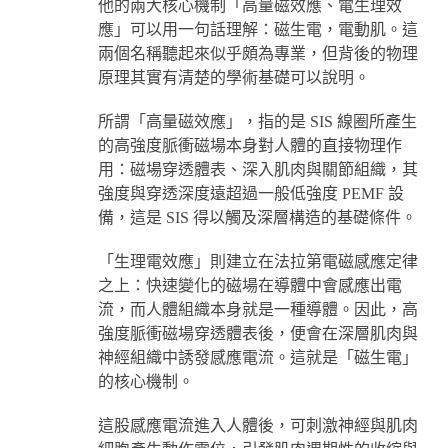
他的兩大核心機制「高量磁效應、電生理效
應」可以用一句話理解：磁生電，電動肌。這
兩個名稱聽起來似乎頗為專業，但背後的物理
原理其實有清楚的學術基礎可以說明。
所謂「高量磁效應」，指的是 SIS 線圈所產生
的高強度脈衝磁場本身對人體的直接物理作
用：磁場穿透體表、深入肌肉與關節組織，其
強度與穿透深度遠超過一般低強度 PEMF 設
備，這是 SIS 得以觸及深層構造的基礎條件。
「生理電效應」則建立在法拉第電磁感應定律
之上：快速變化的磁場在導體中會感應出電
流，而人體組織本身就是一種導體。因此，高
強度脈衝磁場穿透體表後，便會在深層肌肉與
神經組織中誘發感應電流。這就是「磁生電」
的核心機制。
這股感應電流進入人體後，可刺激神經與肌肉