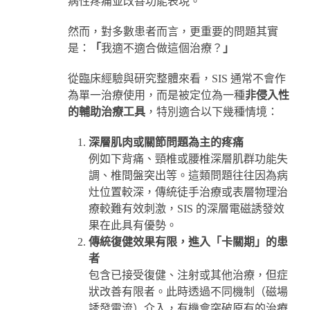
病性疼痛並改善功能表現。
然而，對多數患者而言，更重要的問題其實
是：
「
我適不適合做這個治療？
」
從臨床經驗與研究整體來看，SIS 通常不會作
為單一治療使用，而是被定位為一種
非侵入性
的輔助治療工具
，特別適合以下幾種情境：
深層肌肉或關節問題為主的疼痛
例如下背痛、頸椎或腰椎深層肌群功能失
調、椎間盤突出等。這類問題往往因為病
灶位置較深，傳統徒手治療或表層物理治
療較難有效刺激，SIS 的深層電磁誘發效
果在此具有優勢。
傳統復健效果有限，進入「卡關期」的患
者
包含已接受復健、注射或其他治療，但症
狀改善有限者。此時透過不同機制（磁場
誘發電流）介入，有機會突破原有的治療