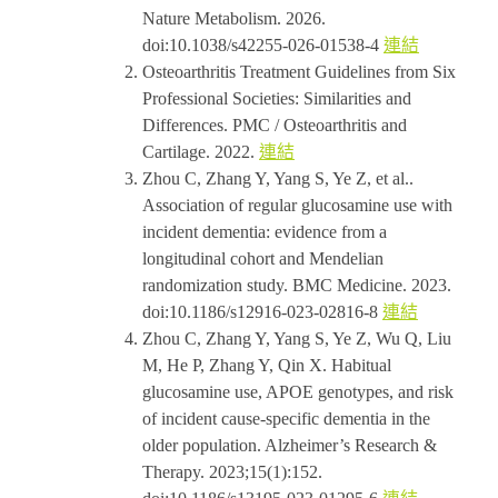
Nature Metabolism. 2026.
doi:10.1038/s42255-026-01538-4
連結
Osteoarthritis Treatment Guidelines from Six
Professional Societies: Similarities and
Differences. PMC / Osteoarthritis and
Cartilage. 2022.
連結
Zhou C, Zhang Y, Yang S, Ye Z, et al..
Association of regular glucosamine use with
incident dementia: evidence from a
longitudinal cohort and Mendelian
randomization study. BMC Medicine. 2023.
doi:10.1186/s12916-023-02816-8
連結
Zhou C, Zhang Y, Yang S, Ye Z, Wu Q, Liu
M, He P, Zhang Y, Qin X. Habitual
glucosamine use, APOE genotypes, and risk
of incident cause-specific dementia in the
older population. Alzheimer’s Research &
Therapy. 2023;15(1):152.