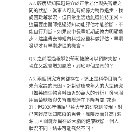
A2. 輕度認知障礙是介於正常老化與失智症之
間的狀態，當事人可能有記憶力稍微退步、找
詞困難等狀況，但日常生活功能還維持正常。
這需要由醫師透過認知功能評估才能診斷，不
能自行判斷。如果家中長輩近期記憶力明顯退
步，建議帶去神經內科或家醫科做評估，早期
發現才有早期處理的機會。
Q3. 之前看過報導說葡萄糖胺可以預防失智，
現在又說會增加風險，到底哪個是真的？
A3. 兩個研究方向都存在，這正是科學目前尚
未有定論的原因。針對健康成年人的大型研究
（如英國生物資料庫近50萬人的分析）發現服
用葡萄糖胺與失智風險潛在下降有關 [來源
3]；但2026年佛羅里達大學的研究則發現，對
已有輕度認知障礙的患者，風險反而升高 [來
源 1]。關鍵差異在於大腦的健康狀態，個人
狀況不同，結果可能截然不同。