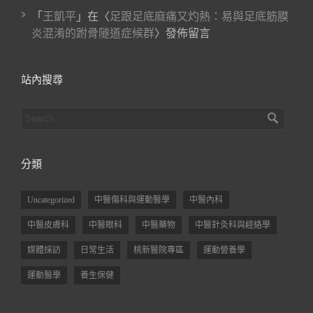
「
王凱平
」在〈
足跟足底麻痛又灼熱：易與足底筋膜
炎混淆的跗骨隧道症候群
〉發佈留言
站內搜尋
分類
Uncategorized
中醫傷科與運動醫學
中醫內科
中醫皮膚科
中醫眼科
中醫藥物
中醫針灸科與經絡學
媒體採訪
日常生活
桃新醫院專區
運動營養學
運動醫學
養生保健