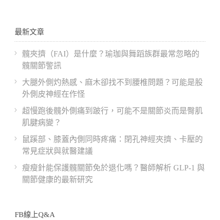
最新文章
髖夾擠（FAI）是什麼？瑜珈與舞蹈族群最常忽略的
髖關節警訊
大腿外側灼熱感、麻木卻找不到腰椎問題？可能是股
外側皮神經在作怪
超慢跑後髖外側痛到跛行，可能不是關節炎而是臀肌
肌腱病變？
鼠蹊部、膝蓋內側同時疼痛：閉孔神經夾擠、卡壓的
常見症狀與就醫建議
瘦瘦針能保護髖關節免於退化嗎？醫師解析 GLP-1 與
關節健康的最新研究
FB線上Q&A