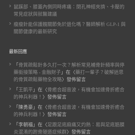
鼠蹊部、膝蓋內側同時疼痛：閉孔神經夾擠、卡壓的
常見症狀與就醫建議
瘦瘦針能保護髖關節免於退化嗎？醫師解析 GLP-1 與
關節健康的最新研究
最新回應
「
骨質疏鬆針多久打一次？解析常見補骨針頻率與停
藥銜接策略 - 金融財子
」在〈
藥打一輩子？破解迷思
的骨質疏鬆藥物全攻略
〉發佈留言
「
王凱平
」在〈
骨癒合超音波，有機會加速骨折癒合
的神兵利器！
〉發佈留言
「
陳勇豪
」在〈
骨癒合超音波，有機會加速骨折癒合
的神兵利器！
〉發佈留言
「
李朝福
」在〈
足跟足底麻痛又灼熱：易與足底筋膜
炎混淆的跗骨隧道症候群
〉發佈留言