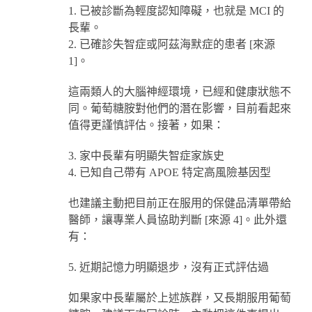
1. 已被診斷為輕度認知障礙，也就是 MCI 的
長輩。
2. 已確診失智症或阿茲海默症的患者 [來源
1]。
這兩類人的大腦神經環境，已經和健康狀態不
同。葡萄糖胺對他們的潛在影響，目前看起來
值得更謹慎評估。接著，如果：
3. 家中長輩有明顯失智症家族史
4. 已知自己帶有 APOE 特定高風險基因型
也建議主動把目前正在服用的保健品清單帶給
醫師，讓專業人員協助判斷 [來源 4]。此外還
有：
5. 近期記憶力明顯退步，沒有正式評估過
如果家中長輩屬於上述族群，又長期服用葡萄