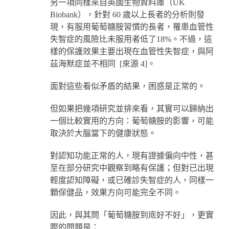
另一項同樣來自英國生物資料庫（UK
Biobank），針對 60 歲以上長者的分析則發
現，有服用葡萄糖胺習慣的長者，罹患血管性
失智症的風險比未服用者低了18%。不過，這
樣的保護效果主要出現在血管性失智症，與阿
茲海默症並不相同 [來源 4]。
面對這些看似矛盾的結果，困惑是正常的。
但如果把幾項研究並排來看，其實可以歸納出
一個比較實用的方向：葡萄糖胺的影響，可能
取決於大腦當下的健康狀態。
對認知功能正常的人，現有證據偏向中性，甚
至在部分研究中觀察到略有保護；但對已出現
輕度認知障礙，或已確診失智症的人，同樣一
顆保健品，效果方向可能完全不同。
因此，與其問「葡萄糖胺到底好不好」，更實
際的問題是：