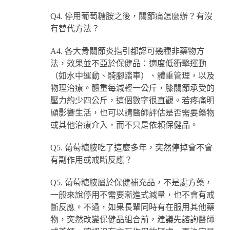
Q4. 停用葡萄糖胺之後，關節痛怎麼辦？有沒
有替代方法？
A4. 各大骨關節炎指引都認可幾種非藥物方
法，效果並不亞於保健品：適度低衝擊運動
（如水中運動、騎腳踏車）、體重管理，以及
物理治療。體重每減輕一公斤，膝關節承受的
壓力約少四公斤，這個數字很直觀。若疼痛明
顯影響生活，也可以請醫師評估是否需要藥物
或其他治療介入，而不只是依賴保健品。
Q5. 葡萄糖胺吃了這麼多年，突然停掉會不會
有副作用或戒斷反應？
Q5. 葡萄糖胺屬於保健補充品，不是處方藥，
一般來說停用不需要漸進式減量，也不會有戒
斷反應。不過，如果長輩同時有在服用其他藥
物，突然改變保健品組合前，建議先諮詢醫師