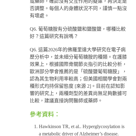
或藥師，確認沒有交互作用的疑慮，再決定是
否調整。每個人的身體狀況不同，謹慎一點沒
有壞處。
Q6. 葡萄糖胺有分硫酸鹽和鹽酸鹽，哪種比較
好？這篇研究有說嗎？
Q6. 這篇2026年的佛羅里達大學研究在電子病
歷分析中，並未細分葡萄糖胺的種類。在護膝
效果上，根據國際骨關節炎指引的比較分析，
歐洲部分學會推薦的是「硫酸鹽葡萄糖胺」，
認為其生物利用率較高；但美國相關學會對兩
種形式均持保留態度 [來源 2]。目前在認知影
響的研究上，兩種劑型的差異尚無足夠數據可
比較，建議直接詢問醫師或藥師。
參考資料：
Hawkinson TR, et al.. Hyperglycosylation is
a metabolic driver of Alzheimer’s disease.