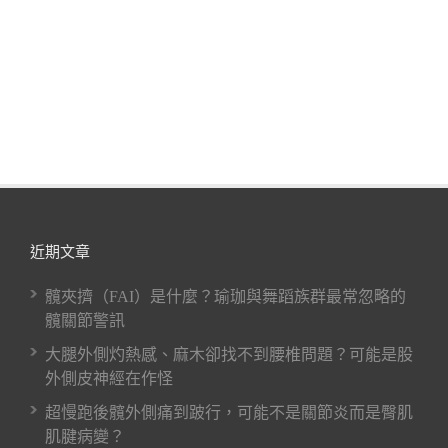
近期文章
髖夾擠（FAI）是什麼？瑜珈與舞蹈族群最常忽略的
髖關節警訊
大腿外側灼熱感、麻木卻找不到腰椎問題？可能是股
外側皮神經在作怪
超慢跑後髖外側痛到跛行，可能不是關節炎而是臀肌
肌腱病變？