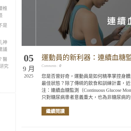
腰椎
怪
不是
孔神
建議
05
運動員的新利器：連續血糖監
？醫
新研究
Comments :
0
9 月
2025
您是否曾好奇，運動員是如何精準掌控身體
最佳狀態？除了傳統的飲食和訓練計畫，近
注：連續血糖監測（Continuous Glucose M
只對糖尿病患者意義重大，也為非糖尿病的運
繼續閱讀