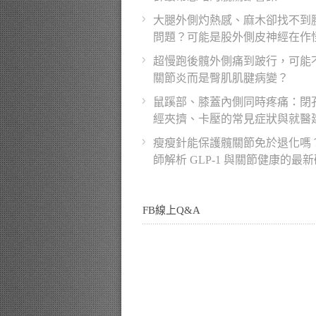
大腿外側灼熱感、麻木卻找不到
問題？可能是股外側皮神經在作
超慢跑後髖外側痛到跛行，可能
關節炎而是臀肌肌腱病變？
鼠蹊部、膝蓋內側同時疼痛：閉
經夾擠、卡壓的常見症狀與就醫
瘦瘦針能保護髖關節免於退化嗎
師解析 GLP-1 與關節健康的最
FB線上Q&A