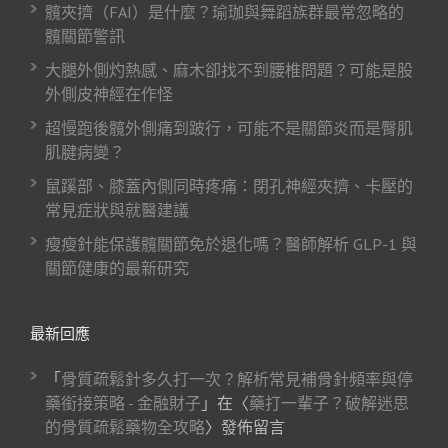
髖夾擠（FAI）是什麼？瑜珈與舞蹈族群最常忽略的
髖關節警訊
大腿外側灼熱感、麻木卻找不到腰椎問題？可能是股
外側皮神經在作怪
超慢跑後髖外側痛到跛行，可能不是關節炎而是臀肌
肌腱病變？
鼠蹊部、膝蓋內側同時疼痛：閉孔神經夾擠、卡壓的
常見症狀與就醫建議
瘦瘦針能保護髖關節免於退化嗎？醫師解析 GLP-1 與
關節健康的最新研究
最新回應
「
骨質疏鬆針多久打一次？解析常見補骨針頻率與停
藥銜接策略 - 金融財子
」在〈
藥打一輩子？破解迷思
的骨質疏鬆藥物全攻略
〉發佈留言