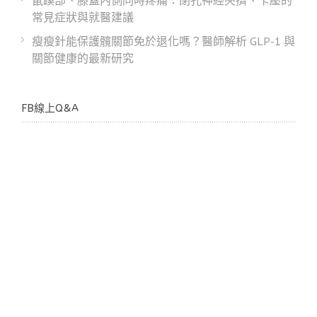
鼠蹊部、膝蓋內側同時疼痛：閉孔神經夾擠、卡壓的
常見症狀與就醫建議
瘦瘦針能保護髖關節免於退化嗎？醫師解析 GLP-1 與
關節健康的最新研究
FB線上Q&A