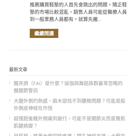
推薦購買鞋墊的人首先會跳出的問題。矯正鞋
墊的市場比較混亂，銷售人員可能從醫療人員
到一般業務人員都有。就算先撇...
繼續閱讀
最新文章
髖夾擠（FAI）是什麼？瑜珈與舞蹈族群最常忽略的
髖關節警訊
大腿外側灼熱感、麻木卻找不到腰椎問題？可能是股
外側皮神經在作怪
超慢跑後髖外側痛到跛行，可能不是關節炎而是臀肌
肌腱病變？