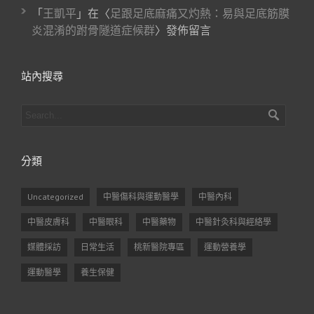
「
王凱平
」在〈
足跟足底麻痛又灼熱：易與足底筋膜
炎混淆的跗骨隧道症候群
〉發佈留言
站內搜尋
分類
Uncategorized
中醫傷科與運動醫學
中醫內科
中醫皮膚科
中醫眼科
中醫藥物
中醫針灸科與經絡學
媒體採訪
日常生活
桃新醫院專區
運動營養學
運動醫學
養生保健