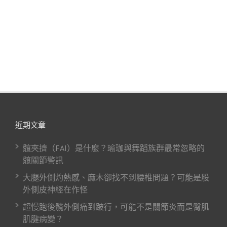
近期文章
髖夾擠（FAI）是什麼？瑜珈與舞蹈族群最常忽略的
髖關節警訊
大腿外側灼熱感、麻木卻找不到腰椎問題？可能是股
外側皮神經在作怪
超慢跑後髖外側痛到跛行，可能不是關節炎而是臀肌
肌腱病變？