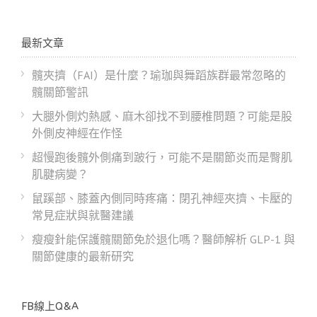
最新文章
髖夾擠（FAI）是什麼？瑜珈與舞蹈族群最常忽略的
髖關節警訊
大腿外側灼熱感、麻木卻找不到腰椎問題？可能是股
外側皮神經在作怪
超慢跑後髖外側痛到跛行，可能不是關節炎而是臀肌
肌腱病變？
鼠蹊部、膝蓋內側同時疼痛：閉孔神經夾擠、卡壓的
常見症狀與就醫建議
瘦瘦針能保護髖關節免於退化嗎？醫師解析 GLP-1 與
關節健康的最新研究
FB線上Q&A