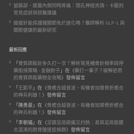
鼠蹊部、膝蓋內側同時疼痛：閉孔神經夾擠、卡壓的
常見症狀與就醫建議
瘦瘦針能保護髖關節免於退化嗎？醫師解析 GLP-1 與
關節健康的最新研究
最新回應
「
骨質疏鬆針多久打一次？解析常見補骨針頻率與停
藥銜接策略 - 金融財子
」在〈
藥打一輩子？破解迷思
的骨質疏鬆藥物全攻略
〉發佈留言
「
王凱平
」在〈
骨癒合超音波，有機會加速骨折癒合
的神兵利器！
〉發佈留言
「
陳勇豪
」在〈
骨癒合超音波，有機會加速骨折癒合
的神兵利器！
〉發佈留言
「
李朝福
」在〈
足跟足底麻痛又灼熱：易與足底筋膜
炎混淆的跗骨隧道症候群
〉發佈留言