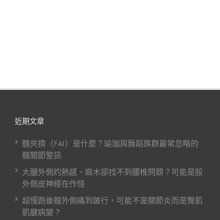
近期文章
髖夾擠（FAI）是什麼？瑜珈與舞蹈族群最常忽略的
髖關節警訊
大腿外側灼熱感、麻木卻找不到腰椎問題？可能是股
外側皮神經在作怪
超慢跑後髖外側痛到跛行，可能不是關節炎而是臀肌
肌腱病變？