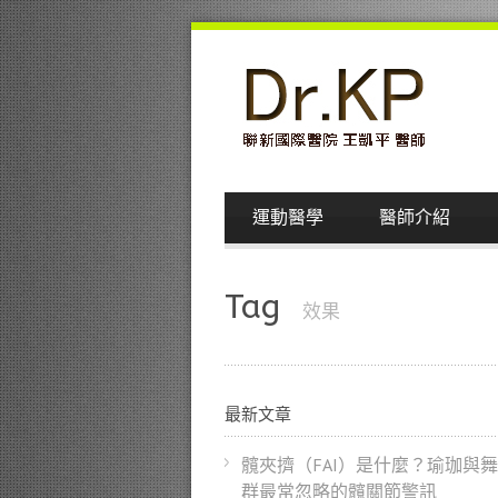
運動醫學
醫師介紹
Tag
效果
最新文章
髖夾擠（FAI）是什麼？瑜珈與
群最常忽略的髖關節警訊