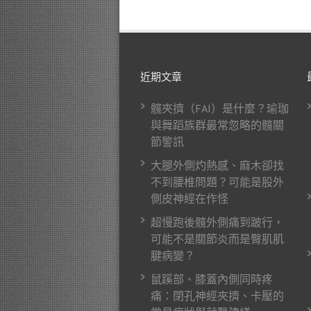
近期文章
髖夾擠（FAI）是什麼？瑜珈
與舞蹈族群最常忽略的髖關
節警訊
大腿外側灼熱感、麻木卻找
不到腰椎問題？可能是股外
側皮神經在作怪
超慢跑後髖外側痛到跛行，
可能不是關節炎而是臀肌肌
腱病變？
鼠蹊部、膝蓋內側同時疼
痛：閉孔神經夾擠、卡壓的