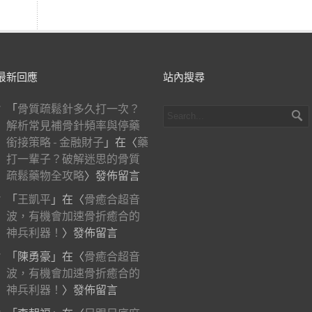
最新回應
站內搜尋
「
骨質疏鬆針多久打一次？
解析常見補骨針頻率與停藥
銜接策略 - 金融財子
」在〈
藥
打一輩子？破解迷思的骨質
疏鬆藥物全攻略
〉發佈留言
「
王凱平
」在〈
骨癒合超音
波，有機會加速骨折癒合的
神兵利器！
〉發佈留言
「
陳勇豪
」在〈
骨癒合超音
波，有機會加速骨折癒合的
神兵利器！
〉發佈留言