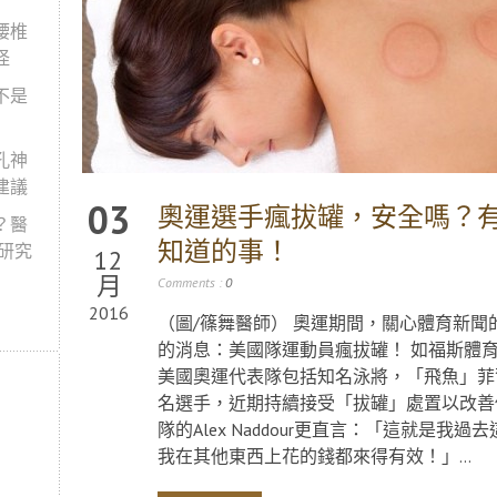
腰椎
怪
不是
孔神
建議
03
奧運選手瘋拔罐，安全嗎？
？醫
知道的事！
新研究
12
月
Comments :
0
2016
（圖/篠舞醫師） 奧運期間，關心體育新
的消息：美國隊運動員瘋拔罐！ 如福斯體育（F
美國奧運代表隊包括知名泳將，「飛魚」菲爾普斯（
名選手，近期持續接受「拔罐」處置以改善
隊的Alex Naddour更直言：「這就是
我在其他東西上花的錢都來得有效！」...