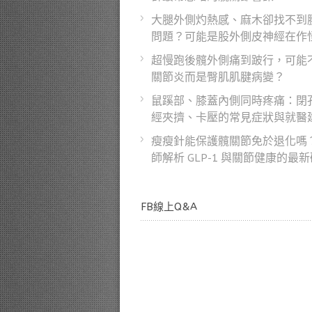
大腿外側灼熱感、麻木卻找不到
問題？可能是股外側皮神經在作
超慢跑後髖外側痛到跛行，可能
關節炎而是臀肌肌腱病變？
鼠蹊部、膝蓋內側同時疼痛：閉
經夾擠、卡壓的常見症狀與就醫
瘦瘦針能保護髖關節免於退化嗎
師解析 GLP-1 與關節健康的最
FB線上Q&A