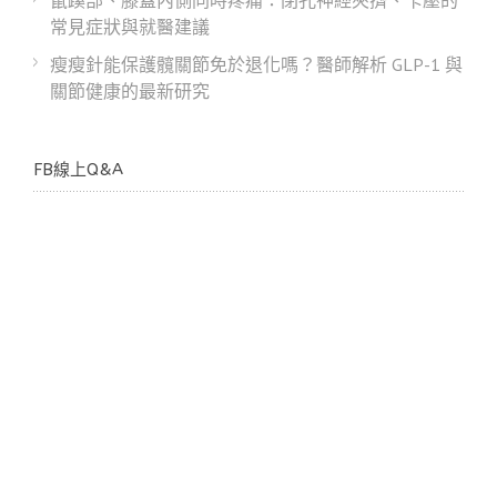
鼠蹊部、膝蓋內側同時疼痛：閉孔神經夾擠、卡壓的
常見症狀與就醫建議
瘦瘦針能保護髖關節免於退化嗎？醫師解析 GLP-1 與
關節健康的最新研究
FB線上Q&A