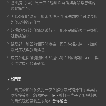
髖夾擠（FAI）是什麼？瑜珈與舞蹈族群最常忽略的
髖關節警訊
大腿外側灼熱感、麻木卻找不到腰椎問題？可能是股
外側皮神經在作怪
超慢跑後髖外側痛到跛行，可能不是關節炎而是臀肌
肌腱病變？
鼠蹊部、膝蓋內側同時疼痛：閉孔神經夾擠、卡壓的
常見症狀與就醫建議
瘦瘦針能保護髖關節免於退化嗎？醫師解析 GLP-1 與
關節健康的最新研究
最新回應
「
骨質疏鬆針多久打一次？解析常見補骨針頻率與停
藥銜接策略 - 金融財子
」在〈
藥打一輩子？破解迷思
的骨質疏鬆藥物全攻略
〉發佈留言