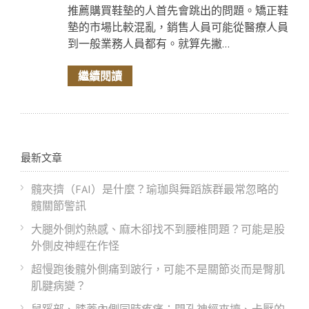
推薦購買鞋墊的人首先會跳出的問題。矯正鞋
墊的市場比較混亂，銷售人員可能從醫療人員
到一般業務人員都有。就算先撇...
繼續閱讀
最新文章
髖夾擠（FAI）是什麼？瑜珈與舞蹈族群最常忽略的
髖關節警訊
大腿外側灼熱感、麻木卻找不到腰椎問題？可能是股
外側皮神經在作怪
超慢跑後髖外側痛到跛行，可能不是關節炎而是臀肌
肌腱病變？