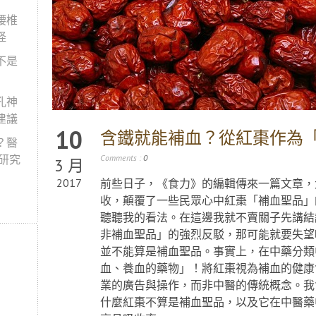
腰椎
怪
不是
孔神
建議
10
含鐵就能補血？從紅棗作為
？醫
新研究
Comments :
0
3 月
2017
前些日子，《食力》的編輯傳來一篇文章，
收，顛覆了一些民眾心中紅棗「補血聖品」
聽聽我的看法。在這邊我就不賣關子先講結
非補血聖品」的強烈反駁，那可能就要失望
並不能算是補血聖品。事實上，在中藥分類
血、養血的藥物」！將紅棗視為補血的健康
業的廣告與操作，而非中醫的傳統概念。我
什麼紅棗不算是補血聖品，以及它在中醫藥