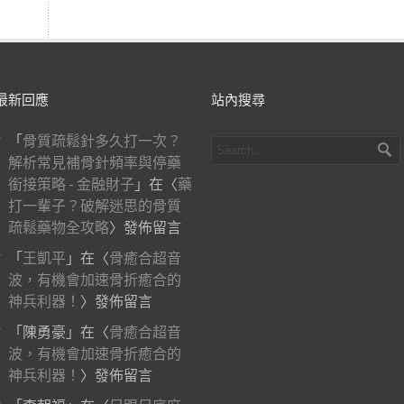
最新回應
站內搜尋
「
骨質疏鬆針多久打一次？
解析常見補骨針頻率與停藥
銜接策略 - 金融財子
」在〈
藥
打一輩子？破解迷思的骨質
疏鬆藥物全攻略
〉發佈留言
「
王凱平
」在〈
骨癒合超音
波，有機會加速骨折癒合的
神兵利器！
〉發佈留言
「
陳勇豪
」在〈
骨癒合超音
波，有機會加速骨折癒合的
神兵利器！
〉發佈留言