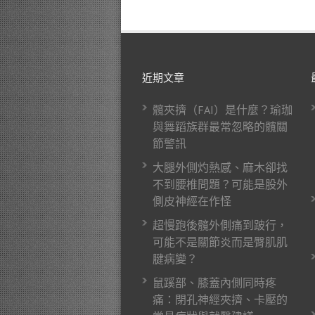
近期文章
髖夾擠（FAI）是什麼？瑜珈
與舞蹈族群最常忽略的髖關
節警訊
大腿外側灼熱感、麻木卻找
不到腰椎問題？可能是股外
側皮神經在作怪
超慢跑後髖外側痛到跛行，
可能不是關節炎而是臀肌肌
腱病變？
鼠蹊部、膝蓋內側同時疼
痛：閉孔神經夾擠、卡壓的