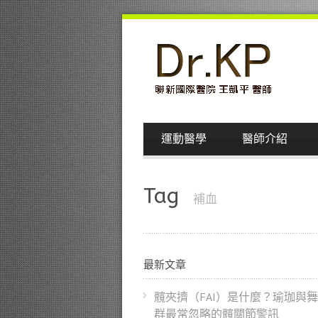
運動醫學
醫師介紹
Tag
補血
最新文章
髖夾擠（FAI）是什麼？瑜珈與
群最常忽略的髖關節警訊