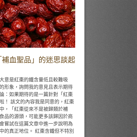
「補血聖品」的迷思談起
大意是紅棗的鐵含量低且較難吸
的形象，詢問我的意見且表示期待
論：如果期待的是一篇針對「紅棗
啦！ 該文的內容我是同意的，紅棗
中，「紅棗從來不是被歸類於補
食品的源頭，可能更多該歸因於商
會嘗試在這篇文章中進一步說明為
中的真正地位。 紅棗含鐵但不特別