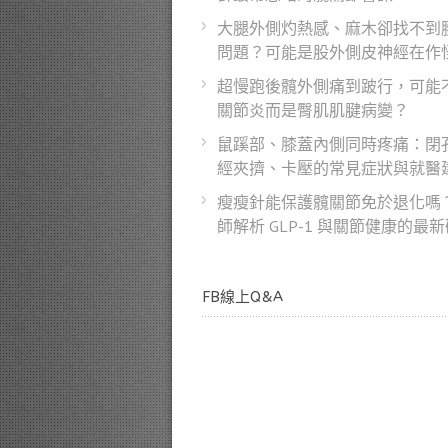
大腿外側灼熱感、麻木卻找不到
問題？可能是股外側皮神經在作
超慢跑後髖外側痛到跛行，可能
關節炎而是臀肌肌腱病變？
鼠蹊部、膝蓋內側同時疼痛：閉
經夾擠、卡壓的常見症狀與就醫
瘦瘦針能保護髖關節免於退化嗎
師解析 GLP-1 與關節健康的最
FB線上Q&A