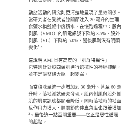
動態活動的研究則更清楚地呈現了量效關係。
當研究者在受試者膝關節注入 20 毫升的生理
食鹽水模擬輕中度積水，在慢跑過程中：股內
側肌（VMO）的肌電訊號下降約 8.5%、股外
側肌（VL）下降約 5.0%，腿後肌則沒有明顯
5
變化
。
這說明 AMI 具有高度的「肌群特異性」——
它特別針對股四頭肌進行選擇性的神經抑制，
並不是讓整條大腿一起變弱。
而當積液量進一步增加到 30 毫升、甚至 60 毫
升時，落地測試研究發現，股內側肌與股外側
肌的肌電訊號都顯著降低，同時落地時的地面
反作用力增大、膝關節的伸直角度也跟著增加
3
。最後這一點至關重要——它正是惡性循環
的起點。