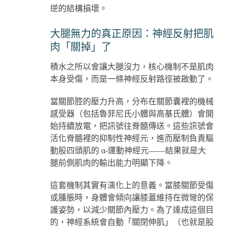
逆的結構損壞。
大腿無力的真正原因：神經反射把肌
肉「關掉」了
積水之所以會讓大腿沒力，核心機制不是肌肉
本身受傷，而是一條神經反射路徑被啟動了。
當關節腔的壓力升高，分布在關節囊裡的機械
感受器（包括魯菲尼氏小體與高基氏體）會開
始持續放電，把訊號往脊髓傳送。這些訊號會
活化脊髓裡的抑制性神經元，進而壓制負責驅
動股四頭肌的 α-運動神經元——結果就是大
腿前側肌肉的輸出能力明顯下降。
這套機制其實有演化上的意義。當膝關節受傷
或腫脹時，身體會傾向讓膝蓋維持在微彎的保
護姿勢，以減少關節內壓力。為了達成這個目
的，神經系統會自動「關閉伸肌」（也就是股