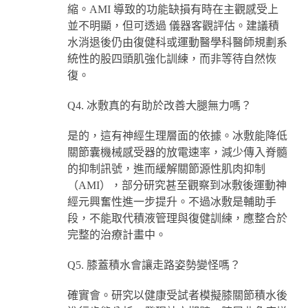
縮。AMI 導致的功能缺損有時在主觀感受上
並不明顯，但可透過 儀器客觀評估。建議積
水消退後仍由復健科或運動醫學科醫師規劃系
統性的股四頭肌強化訓練，而非等待自然恢
復。
Q4. 冰敷真的有助於改善大腿無力嗎？
是的，這有神經生理層面的依據。冰敷能降低
關節囊機械感受器的放電速率，減少傳入脊髓
的抑制訊號，進而緩解關節源性肌肉抑制
（AMI），部分研究甚至觀察到冰敷後運動神
經元興奮性進一步提升。不過冰敷是輔助手
段，不能取代積液管理與復健訓練，應整合於
完整的治療計畫中。
Q5. 膝蓋積水會讓走路姿勢變怪嗎？
確實會。研究以健康受試者模擬膝關節積水後