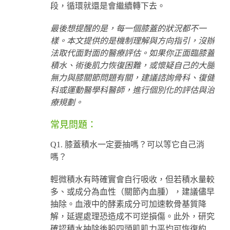
段，循環就還是會繼續轉下去。
最後想提醒的是，每一個膝蓋的狀況都不一
樣。本文提供的是機制理解與方向指引，沒辦
法取代面對面的醫療評估。如果你正面臨膝蓋
積水、術後肌力恢復困難，或懷疑自己的大腿
無力與膝關節問題有關，建議諮詢骨科、復健
科或運動醫學科醫師，進行個別化的評估與治
療規劃。
常見問題：
Q1. 膝蓋積水一定要抽嗎？可以等它自己消
嗎？
輕微積水有時確實會自行吸收，但若積水量較
多、或成分為血性（關節內血腫），建議儘早
抽除。血液中的酵素成分可加速軟骨基質降
解，延遲處理恐造成不可逆損傷。此外，研究
確認積水抽除後股四頭肌肌力平均可恢復約