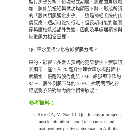
進行步態分析，發現站立期髖、膝屈曲角度增
加，膝伸肌扭矩與做功均顯著下降，形成所謂
的「股四頭肌迴避步態」。這是神經系統的代
償反應，短期可維持行走，但長期可能對髖關
節與腰椎造成額外負擔，因此及早處理積水與
恢復肌力相當重要。
Q6. 積水量很少也會影響肌力嗎？
是的，影響比多數人預期的更早發生。實驗研
究顯示，僅注入 20 毫升生理食鹽水模擬輕中
度積水，慢跑時股內側肌 EMG 訊號即下降約
8.5%，股外側肌下降約 5.0%，說明關節的神
經感測系統對壓力變化相當敏感。
參考資料：
Rice DA, McNair PJ. Quadriceps arthrogenic
muscle inhibition: neural mechanisms and
treatment perspectives. Seminars in Arthritis