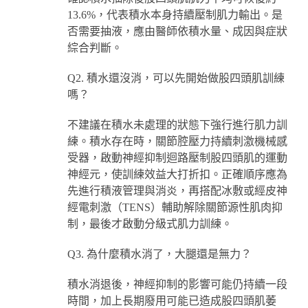
13.6%，代表積水本身持續壓制肌力輸出。是
否需要抽液，應由醫師依積水量、成因與症狀
綜合判斷。
Q2. 積水還沒消，可以先開始做股四頭肌訓練
嗎？
不建議在積水未處理的狀態下強行進行肌力訓
練。積水存在時，關節腔壓力持續刺激機械感
受器，啟動神經抑制迴路壓制股四頭肌的運動
神經元，使訓練效益大打折扣。正確順序應為
先進行積液管理與消炎，再搭配冰敷或經皮神
經電刺激（TENS）輔助解除關節源性肌肉抑
制，最後才啟動分級式肌力訓練。
Q3. 為什麼積水消了，大腿還是無力？
積水消退後，神經抑制的影響可能仍持續一段
時間，加上長期廢用可能已造成股四頭肌萎