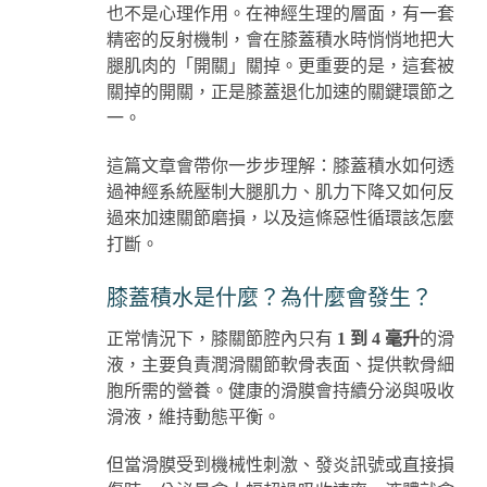
也不是心理作用。在神經生理的層面，有一套
精密的反射機制，會在膝蓋積水時悄悄地把大
腿肌肉的「開關」關掉。更重要的是，這套被
關掉的開關，正是膝蓋退化加速的關鍵環節之
一。
這篇文章會帶你一步步理解：膝蓋積水如何透
過神經系統壓制大腿肌力、肌力下降又如何反
過來加速關節磨損，以及這條惡性循環該怎麼
打斷。
膝蓋積水是什麼？為什麼會發生？
正常情況下，膝關節腔內只有
1 到 4 毫升
的滑
液，主要負責潤滑關節軟骨表面、提供軟骨細
胞所需的營養。健康的滑膜會持續分泌與吸收
滑液，維持動態平衡。
但當滑膜受到機械性刺激、發炎訊號或直接損