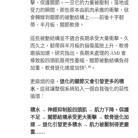
擊、保護關節。一旦它的力量被壓制，落地或
受力的瞬間，那些原本由肌肉承擔的衝擊，就
會轉嫁到關節的被動結構上——前後十字韌
帶、半月板、關節軟骨。
這些被動結構並不適合長期承受大量衝擊。久
而久之，韌帶與半月板的損傷風險上升、軟骨
磨損加速。研究指出，長期未處理的 AMI 會
導致股四頭肌廢用性萎縮、關節被動結構負荷
7, 10
加重、軟骨退化速度加快
。
更麻煩的是，
退化的關節又會引發更多的積
水
。這就讓整個系統陷入一個自我強化的惡性
循環：
積水 → 神經抑制股四頭肌 → 肌力下降、保護
不足 → 關節結構承受更大衝擊 → 軟骨退化加
速 → 退化引發更多積水 → 肌力被壓制得更嚴
重……