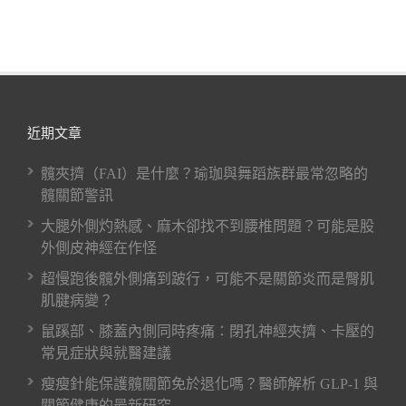
近期文章
髖夾擠（FAI）是什麼？瑜珈與舞蹈族群最常忽略的
髖關節警訊
大腿外側灼熱感、麻木卻找不到腰椎問題？可能是股
外側皮神經在作怪
超慢跑後髖外側痛到跛行，可能不是關節炎而是臀肌
肌腱病變？
鼠蹊部、膝蓋內側同時疼痛：閉孔神經夾擠、卡壓的
常見症狀與就醫建議
瘦瘦針能保護髖關節免於退化嗎？醫師解析 GLP-1 與
關節健康的最新研究