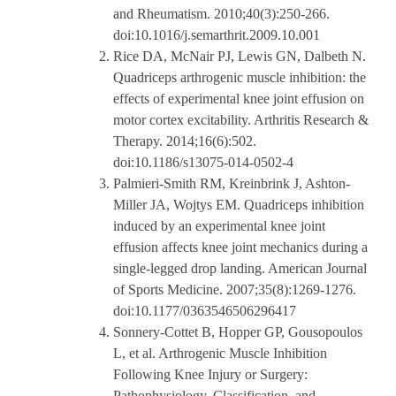
and Rheumatism. 2010;40(3):250-266.
doi:10.1016/j.semarthrit.2009.10.001
Rice DA, McNair PJ, Lewis GN, Dalbeth N.
Quadriceps arthrogenic muscle inhibition: the
effects of experimental knee joint effusion on
motor cortex excitability. Arthritis Research &
Therapy. 2014;16(6):502.
doi:10.1186/s13075-014-0502-4
Palmieri-Smith RM, Kreinbrink J, Ashton-
Miller JA, Wojtys EM. Quadriceps inhibition
induced by an experimental knee joint
effusion affects knee joint mechanics during a
single-legged drop landing. American Journal
of Sports Medicine. 2007;35(8):1269-1276.
doi:10.1177/0363546506296417
Sonnery-Cottet B, Hopper GP, Gousopoulos
L, et al. Arthrogenic Muscle Inhibition
Following Knee Injury or Surgery:
Pathophysiology, Classification, and