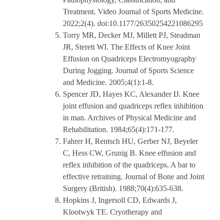
Treatment. Video Journal of Sports Medicine.
2022;2(4). doi:10.1177/26350254221086295
Torry MR, Decker MJ, Millett PJ, Steadman
JR, Sterett WI. The Effects of Knee Joint
Effusion on Quadriceps Electromyography
During Jogging. Journal of Sports Science
and Medicine. 2005;4(1):1-8.
Spencer JD, Hayes KC, Alexander IJ. Knee
joint effusion and quadriceps reflex inhibition
in man. Archives of Physical Medicine and
Rehabilitation. 1984;65(4):171-177.
Fahrer H, Rentsch HU, Gerber NJ, Beyeler
C, Hess CW, Grunig B. Knee effusion and
reflex inhibition of the quadriceps. A bar to
effective retraining. Journal of Bone and Joint
Surgery (British). 1988;70(4):635-638.
Hopkins J, Ingersoll CD, Edwards J,
Klootwyk TE. Cryotherapy and