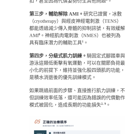
扣，甚至因為代償姿勢衍生其他問題
。
第三步，輔助解除 AMI。
研究已證實，冰敷
（cryotherapy）與經皮神經電刺激（TENS）
都能透過減少傳入脊髓的抑制訊號，有效緩解
8
AMI
。神經肌肉電刺激（NMES）也被列為
1
具有臨床潛力的輔助工具
。
第四步，分級式肌力訓練。
騎固定式腳踏車與
游泳這類低衝擊有氧運動，可以在關節負荷最
小化的前提下，維持並強化股四頭肌的功能，
是積水消退後的優先訓練模式。
如果跳過前面的步驟、直接進行肌力訓練，不
但訓練效率低落，還可能因為錯誤的代償動作
2, 9
模式被固化，造成長期的功能損失
。