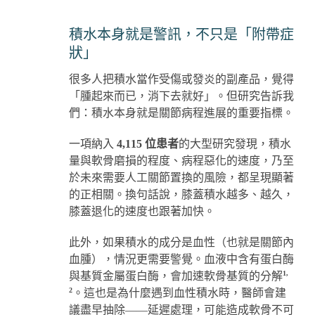
積水本身就是警訊，不只是「附帶症
狀」
很多人把積水當作受傷或發炎的副產品，覺得
「腫起來而已，消下去就好」。但研究告訴我
們：積水本身就是關節病程進展的重要指標。
一項納入
4,115 位患者
的大型研究發現，積水
量與軟骨磨損的程度、病程惡化的速度，乃至
於未來需要人工關節置換的風險，都呈現顯著
的正相關。換句話說，膝蓋積水越多、越久，
膝蓋退化的速度也跟著加快。
此外，如果積水的成分是血性（也就是關節內
血腫），情況更需要警覺。血液中含有蛋白酶
1,
與基質金屬蛋白酶，會加速軟骨基質的分解
2
。這也是為什麼遇到血性積水時，醫師會建
議盡早抽除——延遲處理，可能造成軟骨不可