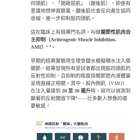
四頭肌）、「開啟屈肌」（腿後肌）。即使有
意識地想伸直膝蓋，腿後肌也會反向產生協同
收縮，進一步抑制股四頭肌。
這在臨床上有個專門名詞，叫做
關節性肌肉自
主抑制（Arthrogenic Muscle Inhibition,
1, 4
AMI）
。
早期的經典實驗用生理食鹽水模擬積水注入膝
關節，結果發現所有受試者都出現股四頭肌的
反射性抑制，且抑制的程度與關節腔內液體量
呈現直線正相關。其中，股內側肌（VMO）
在注入量達到
20 至 30 毫升
時，就可以偵測到
6
顯著的反射閾值下降
——比多數人想像的還
要敏感。