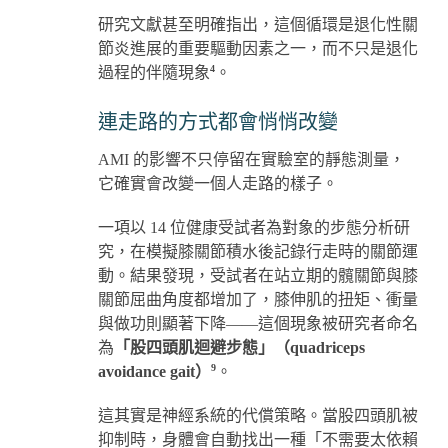
研究文獻甚至明確指出，這個循環是退化性關
節炎進展的重要驅動因素之一，而不只是退化
4
過程的伴隨現象
。
連走路的方式都會悄悄改變
AMI 的影響不只停留在實驗室的靜態測量，
它確實會改變一個人走路的樣子。
一項以 14 位健康受試者為對象的步態分析研
究，在模擬膝關節積水後記錄行走時的關節運
動。結果發現，受試者在站立期的髖關節與膝
關節屈曲角度都增加了，膝伸肌的扭矩、衝量
與做功則顯著下降——這個現象被研究者命名
為
「股四頭肌迴避步態」（quadriceps
9
avoidance gait）
。
這其實是神經系統的代償策略。當股四頭肌被
抑制時，身體會自動找出一種「不需要太依賴