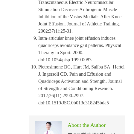
Transcutaneous Electric Neuromuscular
Stimulation Decrease Arthrogenic Muscle
Inhibition of the Vastus Medialis After Knee
Joint Effusion. Journal of Athletic Training.
2002;37(1):25-31.
Intra-articular knee joint effusion induces
quadriceps avoidance gait patterns. Physical
Therapy in Sport. 2000.
doi:10.1054/ptsp.1999.0083
Pietrosimone BG, Hart JM, Saliba SA, Hertel
J, Ingersoll CD. Pain and Effusion and
Quadriceps Activation and Strength. Journal
of Strength and Conditioning Research.
2012;26(11):2990-2997.
doi:10.1519/JSC.0b013e318245bda5
About the Author