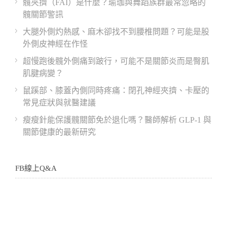
髖夾擠（FAI）是什麼？瑜珈與舞蹈族群最常忽略的
髖關節警訊
大腿外側灼熱感、麻木卻找不到腰椎問題？可能是股
外側皮神經在作怪
超慢跑後髖外側痛到跛行，可能不是關節炎而是臀肌
肌腱病變？
鼠蹊部、膝蓋內側同時疼痛：閉孔神經夾擠、卡壓的
常見症狀與就醫建議
瘦瘦針能保護髖關節免於退化嗎？醫師解析 GLP-1 與
關節健康的最新研究
FB線上Q&A