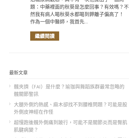
題：中藥裡面的秋葵是怎麼回事？有效嗎？不
然我有病人喝秋葵水都喝到鉀離子偏高了！
作為一個中醫師，我首先...
繼續閱讀
最新文章
髖夾擠（FAI）是什麼？瑜珈與舞蹈族群最常忽略的
髖關節警訊
大腿外側灼熱感、麻木卻找不到腰椎問題？可能是股
外側皮神經在作怪
超慢跑後髖外側痛到跛行，可能不是關節炎而是臀肌
肌腱病變？