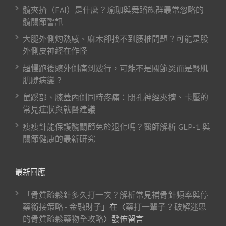
髖夾擠（FAI）是什麼？瑜珈與舞蹈族群最常忽略的
髖關節警訊
大腿外側灼熱感、麻木卻找不到腰椎問題？可能是股
外側皮神經在作怪
超慢跑後髖外側痛到跛行，可能不是關節炎而是臀肌
肌腱病變？
鼠蹊部、膝蓋內側同時疼痛：閉孔神經夾擠、卡壓的
常見症狀與就醫建議
瘦瘦針能保護髖關節免於退化嗎？醫師解析 GLP-1 與
關節健康的最新研究
最新回應
「
骨質疏鬆針多久打一次？解析常見補骨針頻率與停
藥銜接策略 - 金融財子
」在〈
藥打一輩子？破解迷思
的骨質疏鬆藥物全攻略
〉發佈留言