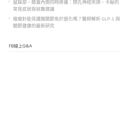
鼠蹊部、膝蓋內側同時疼痛：閉孔神經夾擠、卡壓的
常見症狀與就醫建議
瘦瘦針能保護髖關節免於退化嗎？醫師解析 GLP-1 與
關節健康的最新研究
FB線上Q&A