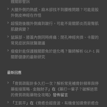
髖關節警訊
大腿外側灼熱感、麻木卻找不到腰椎問題？可能是股
外側皮神經在作怪
超慢跑後髖外側痛到跛行，可能不是關節炎而是臀肌
肌腱病變？
鼠蹊部、膝蓋內側同時疼痛：閉孔神經夾擠、卡壓的
常見症狀與就醫建議
瘦瘦針能保護髖關節免於退化嗎？醫師解析 GLP-1 與
關節健康的最新研究
最新回應
「
骨質疏鬆針多久打一次？解析常見補骨針頻率與停
藥銜接策略 - 金融財子
」在〈
藥打一輩子？破解迷思
的骨質疏鬆藥物全攻略
〉發佈留言
「
王凱平
」在〈
骨癒合超音波，有機會加速骨折癒合