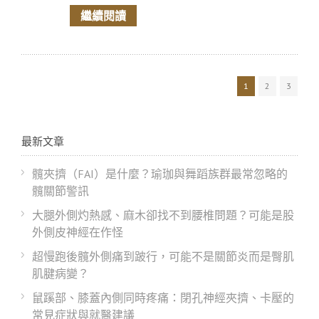
繼續閱讀
1
2
3
最新文章
髖夾擠（FAI）是什麼？瑜珈與舞蹈族群最常忽略的
髖關節警訊
大腿外側灼熱感、麻木卻找不到腰椎問題？可能是股
外側皮神經在作怪
超慢跑後髖外側痛到跛行，可能不是關節炎而是臀肌
肌腱病變？
鼠蹊部、膝蓋內側同時疼痛：閉孔神經夾擠、卡壓的
常見症狀與就醫建議