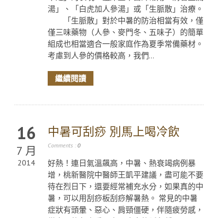
湯」、「白虎加人參湯」或「生脈散」治療。
「生脈散」對於中暑的防治相當有效，僅
僅三味藥物（人參、麥門冬、五味子）的簡單
組成也相當適合一般家庭作為夏季常備藥材。
考慮到人參的價格較高，我們...
繼續閱讀
16
中暑可刮痧 別馬上喝冷飲
Comments :
0
7 月
2014
好熱！連日氣溫飆高，中暑、熱衰竭病例暴
增，桃新醫院中醫師王凱平建議，盡可能不要
待在烈日下，還要經常補充水分，如果真的中
暑，可以用刮痧板刮痧解暑熱。 常見的中暑
症狀有頭暈、惡心、肩頸僵硬，伴隨疲勞感，