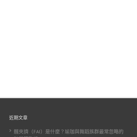
近期文章
髖夾擠（FAI）是什麼？瑜珈與舞蹈族群最常忽略的