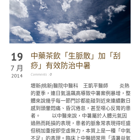
19
中藥茶飲「生脈散」加「刮
痧」有效防治中暑
7 月
Comments :
0
2014
壢新(桃新)醫院中醫科 王凱平醫師 炎熱
的夏季，連日氣溫飆高導致中暑案例暴增，整
體來說幾乎每一節門診都能碰到近來連續數日
感到頭暈悶痛、昏沉倦怠，甚至噁心反胃的患
者。 以中醫來說，中暑屬於人體元氣因
過熱而耗損的表現，患者的脈象常表現得旺盛
但稍加重按即空虛無力，本質上是一種「中氣
不足」的表現。臨床上中醫師常用「清暑益氣