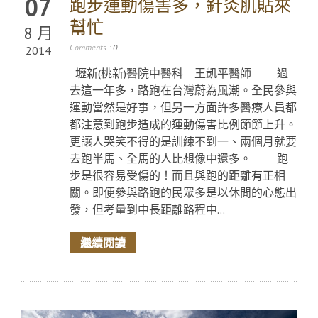
07
跑步運動傷害多，針灸肌貼來
幫忙
8 月
Comments :
0
2014
壢新(桃新)醫院中醫科 王凱平醫師 過
去這一年多，路跑在台灣蔚為風潮。全民參與
運動當然是好事，但另一方面許多醫療人員都
都注意到跑步造成的運動傷害比例節節上升。
更讓人哭笑不得的是訓練不到一、兩個月就要
去跑半馬、全馬的人比想像中還多。 跑
步是很容易受傷的！而且與跑的距離有正相
關。即便參與路跑的民眾多是以休閒的心態出
發，但考量到中長距離路程中...
繼續閱讀