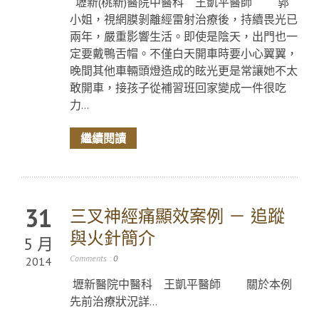
壢新(桃新)醫院中醫科 王凱平醫師 郭
小姐，視網膜剝離經雷射治療後，持續畏光已
兩年，嚴重影響生活。即使是陰天，出門也一
定要戴鴨舌帽。不僅白天開車時要小心翼翼，
晚間其他車輛頭燈造成的眩光更是常讓她不太
敢開車，接孩子從補習班回家變成一件很吃
力...
繼續閱讀
31
三叉神經痛顯效案例 － 追蹤
與火針簡介
5 月
Comments :
0
2014
壢新醫院中醫科 王凱平醫師 關於本例
先前治療狀況詳...