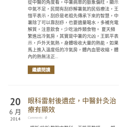
從中醫的角度看，中暑病患的脈象偏旺，顯示
中氣不足，民間有刮痧解暑氣的民俗療法，王
愷平表示，刮痧是老祖先傳承下來的智慧，中
暑除了可以靠刮痧，也要適量喝水，多補充電
解質，注意飲食，少吃油炸類食物。 夏天頻
繁進出冷氣房，其實是中暑的元凶，王凱平表
示，戶外天氣熱，身體吸收大量的熱能，如果
馬上進入溫度低的冷氣房，體內血管收縮，體
內的熱無法正...
繼續閱讀
20
眼科雷射後遺症，中醫針灸治
療有顯效
6 月
Comments :
0
2014